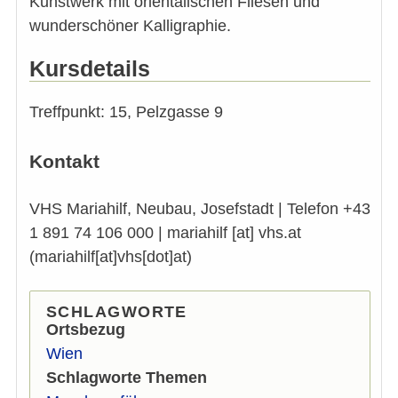
Kunstwerk mit orientalischen Fliesen und
wunderschöner Kalligraphie.
Kursdetails
Treffpunkt: 15, Pelzgasse 9
Kontakt
VHS Mariahilf, Neubau, Josefstadt | Telefon +43
1 891 74 106 000 |
mariahilf
[at]
vhs.at
(mariahilf[at]vhs[dot]at)
SCHLAGWORTE
Ortsbezug
Wien
Schlagworte Themen