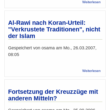
über
Weiterlesen
IGGiÖ
Sprec
Bagha
ist
Al-Rawi nach Koran-Urteil:
jetzt
"Verkrustete Traditionen", nicht
Öster
der Islam
Gespeichert von
osama
am
Mo., 26.03.2007,
08:05
über
Weiterlesen
Al-
Rawi
nach
Koran
Fortsetzung der Kreuzzüge mit
Urteil:
anderen Mitteln?
"Verk
Tradit
nicht