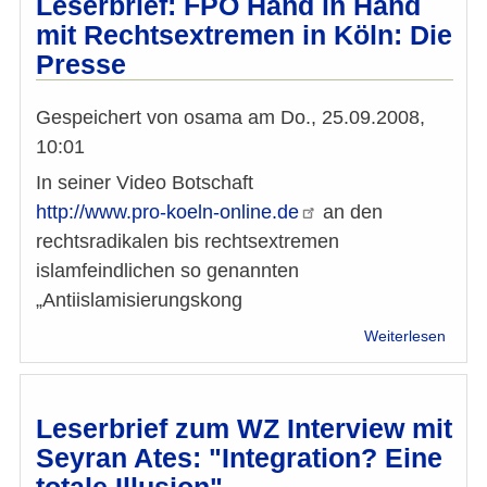
Leserbrief: FPÖ Hand in Hand
Addis
mit Rechtsextremen in Köln: Die
Ababa
Presse
FGM
ist
mit
Gespeichert von
osama
am
Do., 25.09.2008,
den
10:01
Grund
des
In seiner Video Botschaft
Islam
http://www.pro-koeln-online.de
an den
unver
und
rechtsradikalen bis rechtsextremen
desha
islamfeindlichen so genannten
Sünd
„Antiislamisierungskong
über
Weiterlesen
Leserb
FPÖ
Hand
in
Leserbrief zum WZ Interview mit
Hand
Seyran Ates: "Integration? Eine
mit
totale Illusion"
Recht