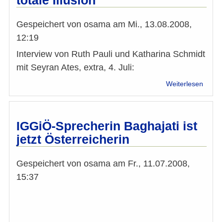
in
Köln:
Gespeichert von
osama
am
Mi., 13.08.2008,
Die
12:19
Press
Interview von Ruth Pauli und Katharina Schmidt
mit Seyran Ates, extra, 4. Juli:
über
Weiterlesen
Leser
zum
WZ
Inter
IGGiÖ-Sprecherin Baghajati ist
mit
jetzt Österreicherin
Seyra
Ates:
"Integ
Gespeichert von
osama
am
Fr., 11.07.2008,
Eine
15:37
totale
Illusi