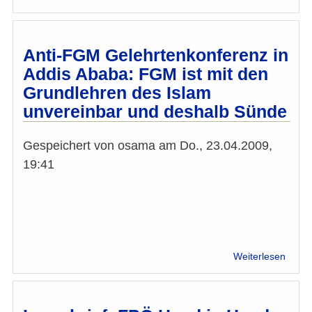
Info:
"A
Rise
in
Anti-FGM Gelehrtenkonferenz in
Islam
Addis Ababa: FGM ist mit den
in
Grundlehren des Islam
Germ
unvereinbar und deshalb Sünde
Gespeichert von
osama
am
Do., 23.04.2009,
19:41
über
Weiterlesen
Anti-
FGM
Geleh
in