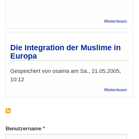
über
Weiterlesen
Der
Karika
-
Chan
Die Integration der Muslime in
für
Europa
Refle
und
Verän
Gespeichert von
osama
am
Sa., 21.05.2005,
10:12
über
Weiterlesen
Die
Integr
der
Musl
in
Euro
Benutzername