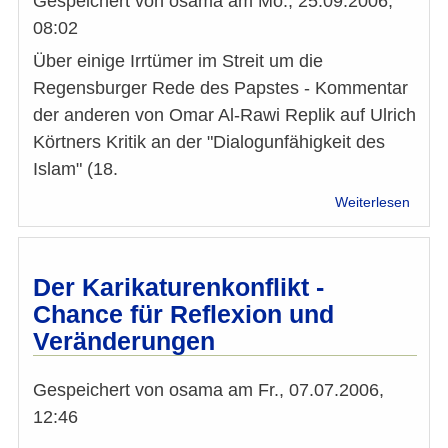
Gespeichert von
osama
am
Mo., 25.09.2006,
der
08:02
Islam
Über einige Irrtümer im Streit um die
Regensburger Rede des Papstes - Kommentar
der anderen von Omar Al-Rawi Replik auf Ulrich
Körtners Kritik an der "Dialogunfähigkeit des
Islam" (18.
über
Weiterlesen
Forts
der
Kreu
mit
Der Karikaturenkonflikt -
ande
Chance für Reflexion und
Mittel
Veränderungen
Gespeichert von
osama
am
Fr., 07.07.2006,
12:46