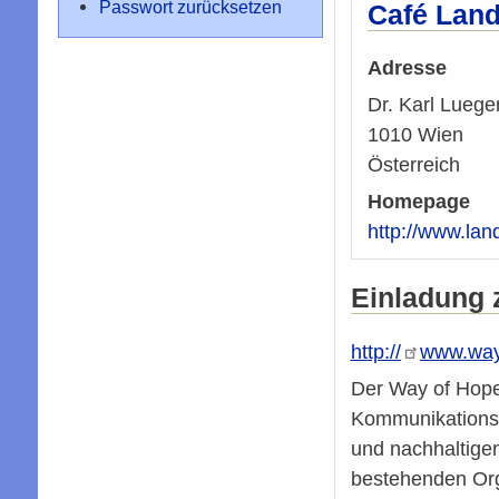
Passwort zurücksetzen
Café Lan
Adresse
Dr. Karl Luege
1010
Wien
Österreich
Homepage
http://www.lan
Einladung
http://
www.way
Der Way of Hope 
Kommunikationsp
und nachhaltigen
bestehenden Org