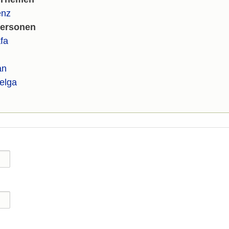
enz
Personen
fa
an
elga