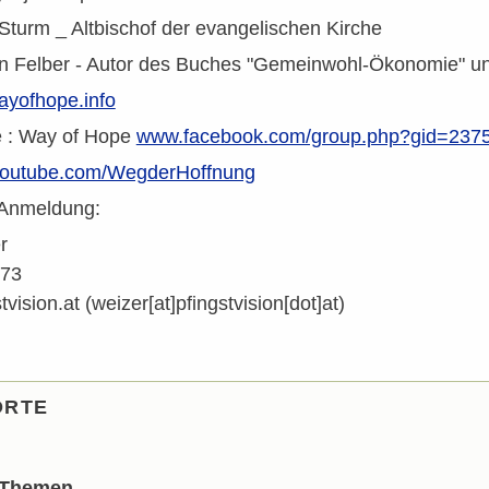
Sturm _ Altbischof der evangelischen Kirche
an Felber - Autor des Buches "Gemeinwohl-Ökonomie" und
yofhope.info
 : Way of Hope
www.facebook.com/group.php?gid=237
outube.com/WegderHoffnung
 Anmeldung:
r
773
tvision.at
(weizer[at]pfingstvision[dot]at)
ORTE
 Themen