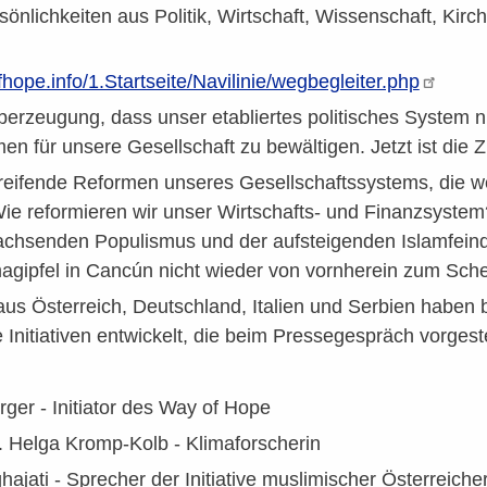
önlichkeiten aus Politik, Wirtschaft, Wissenschaft, Kirch
hope.info/1.Startseite/Navilinie/wegbegleiter.php
Überzeugung, dass unser etabliertes politisches System n
n für unsere Gesellschaft zu bewältigen. Jetzt ist die Zi
reifende Reformen unseres Gesellschaftssystems, die we
ie reformieren wir unser Wirtschafts- und Finanzsystem
wachsenden Populismus und der aufsteigenden Islamfeind
gipfel in Cancún nicht wieder von vornherein zum Scheite
us Österreich, Deutschland, Italien und Serbien haben 
e Initiativen entwickelt, die beim Pressegespräch vorgest
ger - Initiator des Way of Hope
r. Helga Kromp-Kolb - Klimaforscherin
hajati - Sprecher der Initiative muslimischer Österreiche