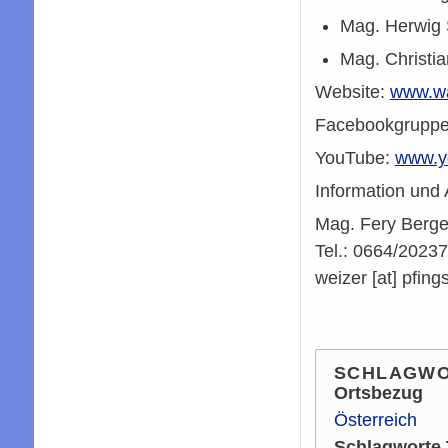
Mag. Herwig 
Mag. Christi
Website:
www.wa
Facebookgruppe
YouTube:
www.y
Information und
Mag. Fery Berge
Tel.: 0664/2023
weizer
[at]
pfings
SCHLAGW
Ortsbezug
Österreich
Schlagworte