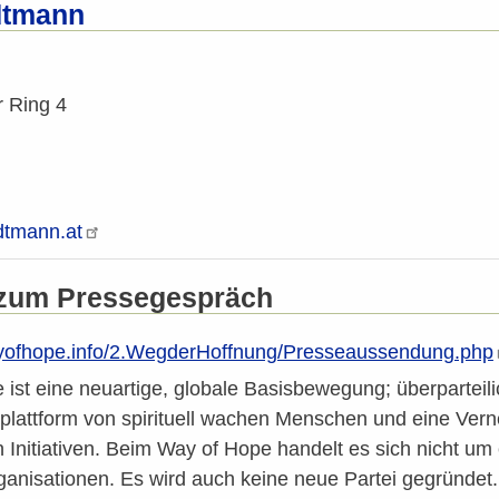
dtmann
r Ring 4
dtmann.at
 zum Pressegespräch
ofhope.info/2.WegderHoffnung/Presseaussendung.php
ist eine neuartige, globale Basisbewegung; überparteilic
lattform von spirituell wachen Menschen und eine Verne
 Initiativen. Beim Way of Hope handelt es sich nicht u
anisationen. Es wird auch keine neue Partei gegründet.