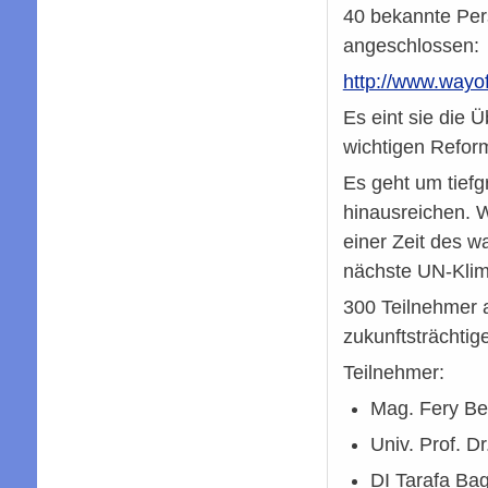
40 bekannte Pers
angeschlossen:
http://www.wayof
Es eint sie die 
wichtigen Reforme
Es geht um tiefg
hinausreichen. W
einer Zeit des 
nächste UN-Klima
300 Teilnehmer a
zukunftsträchtig
Teilnehmer:
Mag. Fery Ber
Univ. Prof. D
DI Tarafa Bag