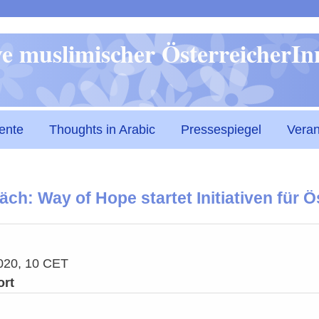
Direkt
ive muslimischer ÖsterreicherI
zum
Inhalt
ente
Thoughts in Arabic
Pressespiegel
Veran
ch: Way of Hope startet Initiativen für Ö
020, 10 CET
ort