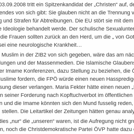
03.09.2008 tritt ein Spitzenkandidat der „Christen“ auf,
gendes von sich gibt: Sie glauben nicht an die Trennung 
g und Strafen für Abtreibungen. Die EU stört sie mit d
se Ideologie behandelt werde. Der schulische Sexualunte
die Frauen sollten zurück an den Herd, um die „ von Gott
sei eine neurologische Krankheit…
ein Muslim in der ZIB2 von sich gegeben, wäre das am n
ungen und der Massenmedien. Die Islamische Glaubensg
der Imame Konferenzen, dazu Stellung zu beziehen, die 
uslime fordern, die FPÖ würde einen neuen Hasspredig
sung dieser verlangen. Maria Fekter hätte einen neuen „
n seiner Forderung nach Kopftuchverbot im öffentlichen
rn und die Imame könnten sich den Mund fusselig reden,
stellen. Die Leitartikel der Zeitungen hätten genau analys
es „nur“ die „unseren“ waren, ist die Aufregung nicht g
en, noch die Christdemokratische Partei ÖVP hatte dazu