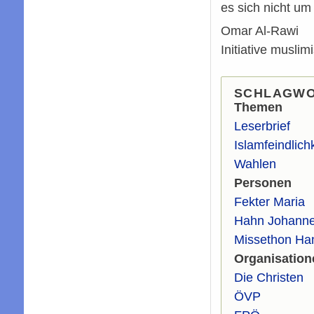
es sich nicht um
Omar Al-Rawi
Initiative musli
SCHLAGW
Themen
Leserbrief
Islamfeindlichk
Wahlen
Personen
Fekter Maria
Hahn Johann
Missethon Ha
Organisation
Die Christen
ÖVP