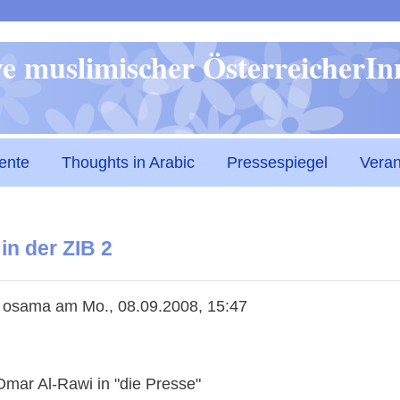
Direkt
ive muslimischer ÖsterreicherI
zum
Inhalt
ente
Thoughts in Arabic
Pressespiegel
Veran
in der ZIB 2
n
osama
am
Mo., 08.09.2008, 15:47
Omar Al-Rawi in "die Presse"