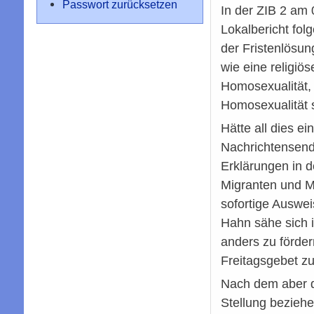
Passwort zurücksetzen
In der ZIB 2 am 
Lokalbericht fol
der Fristenlösun
wie eine religiö
Homosexualität, 
Homosexualität 
Hätte all dies 
Nachrichtensend
Erklärungen in 
Migranten und M
sofortige Auswei
Hahn sähe sich i
anders zu förde
Freitagsgebet zu 
Nach dem aber di
Stellung bezieh