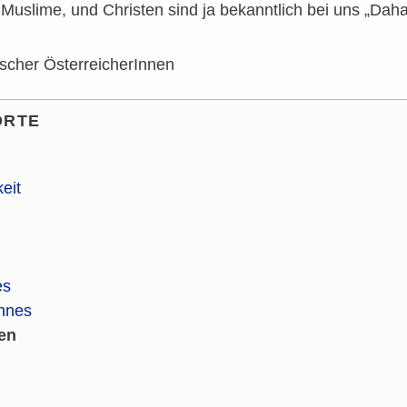
 Muslime, und Christen sind ja bekanntlich bei uns „Dah
mischer ÖsterreicherInnen
ORTE
eit
es
nnes
en