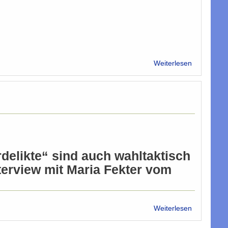
2
über
Weiterlesen
"Multikulti"
ist
nicht
tot
delikte“ sind auch wahltaktisch
nterview mit Maria Fekter vom
über
Weiterlesen
„Liebe
Maria,