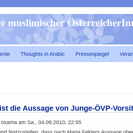
Direkt
ive muslimischer ÖsterreicherI
zum
Inhalt
ente
Thoughts in Arabic
Pressespiegel
Veran
ist die Aussage von Junge-ÖVP-Vorsi
n
osama
am
Sa., 04.09.2010, 22:55
end festzustellen, dass nach Maria Fekters Aussage über