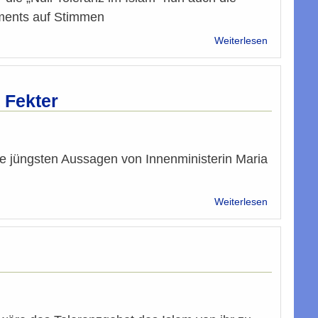
ments auf Stimmen
über
Weiterlesen
Al-
Rawi
weist
die
 Fekter
Aussage
von
Junge-
ÖVP-
ie jüngsten Aussagen von Innenministerin Maria
Vorsitzend
Sebastian
Kurz
über
Weiterlesen
zurück
ORF:
Islamische
Glaubensg
kritisiert
Fekter