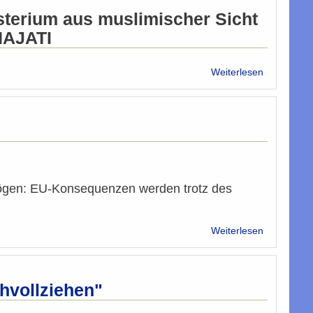
Fekter
sterium aus muslimischer Sicht
&
Rudas
HAJATI
über
Weiterlesen
Christenve
im
Irak:
Massenau
ist
keine
Lösung
ögen: EU-Konsequenzen werden trotz des
über
Weiterlesen
Rechtsruck
&
Weckruf
hvollziehen"