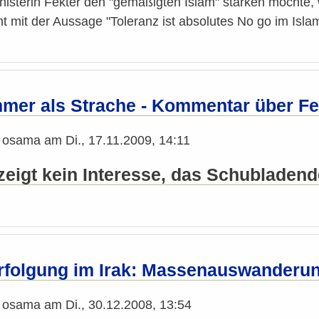
sterin Fekter den "gemäßigten Islam" stärken möchte, w
t mit der Aussage "Toleranz ist absolutes No go im Isla
mmer als Strache - Kommentar über F
n
osama
am
Di., 17.11.2009, 14:11
k zeigt kein Interesse, das Schublade
rfolgung im Irak: Massenauswanderun
n
osama
am
Di., 30.12.2008, 13:54