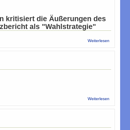
n kritisiert die Äußerungen des
bericht als "Wahlstrategie"
über
Weiterlesen
Al-
Rawi
kann
Islamisieru
Vorwürfe
"nicht
nachvollzi
über
Weiterlesen
Die
Christen
in
der
ZIB