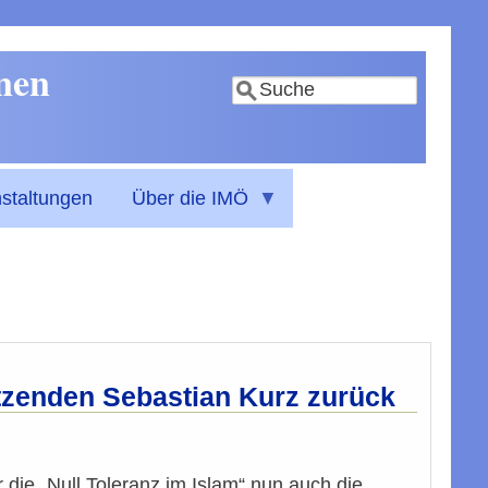
nnen
Suche
staltungen
Über die IMÖ
tzenden Sebastian Kurz zurück
 die „Null Toleranz im Islam“ nun auch die