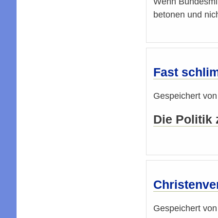
Wenn Bundesmini
betonen und nich
Fast schli
Gespeichert vo
Die Politi
Christenve
Gespeichert vo