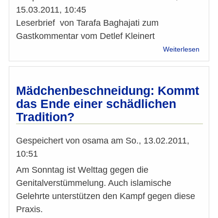
eine
15.03.2011, 10:45
Malu
Leserbrief von Tarafa Baghajati zum
Gastkommentar vom Detlef Kleinert
über
Weiterlesen
Leser
v.
Taraf
Bagha
Mädchenbeschneidung: Kommt
z.
das Ende einer schädlichen
Komm
Tradition?
„Was
noch
so
Gespeichert von
osama
am
So., 13.02.2011,
alles
10:51
im
Kora
Am Sonntag ist Welttag gegen die
steht“
Genitalverstümmelung. Auch islamische
Gelehrte unterstützen den Kampf gegen diese
Praxis.