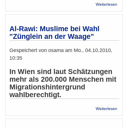
über
Weiterlesen
Mädc
Komm
das
Ende
Al-Rawi: Muslime bei Wahl
einer
"Zünglein an der Waage"
schäd
Tradi
Gespeichert von
osama
am
Mo., 04.10.2010,
10:35
In Wien sind laut Schätzungen
mehr als 200.000 Menschen mit
Migrationshintergrund
wahlberechtigt.
über
Weiterlesen
Al-
Rawi:
Musl