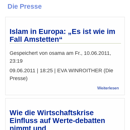
Die Presse
Islam in Europa: „Es ist wie im
Fall Amstetten“
Gespeichert von
osama
am
Fr., 10.06.2011,
23:19
09.06.2011 | 18:25 | EVA WINROITHER (Die
Presse)
über
Weiterlesen
Islam
in
Europ
„Es
Wie die Wirtschaftskrise
ist
Einfluss auf Werte-debatten
wie
nimmt und
im