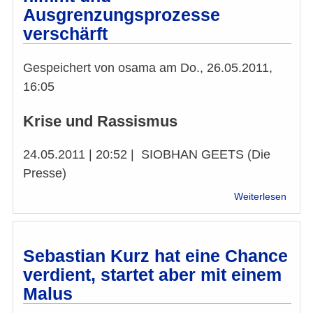
Fall
Ausgrenzungsprozesse
Amste
verschärft
Gespeichert von
osama
am
Do., 26.05.2011,
16:05
Krise und Rassismus
24.05.2011 | 20:52 | SIOBHAN GEETS (Die
Presse)
über
Weiterlesen
Wie
die
Wirtsc
Einflu
Sebastian Kurz hat eine Chance
auf
verdient, startet aber mit einem
Werte
Malus
debat
nimm