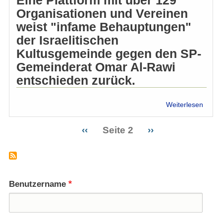
Eine Plattform mit über 129
Organisationen und Vereinen
weist "infame Behauptungen"
der Israelitischen
Kultusgemeinde gegen den SP-
Gemeinderat Omar Al-Rawi
entschieden zurück.
über
Weiterlesen
Paläs
Platt
Vorherige
‹‹
Seite 2
Nächste
››
für
Seitennummerierung
Seite
Seite
Al-
Rawi
und
gege
"islam
Benutzername
Agitat