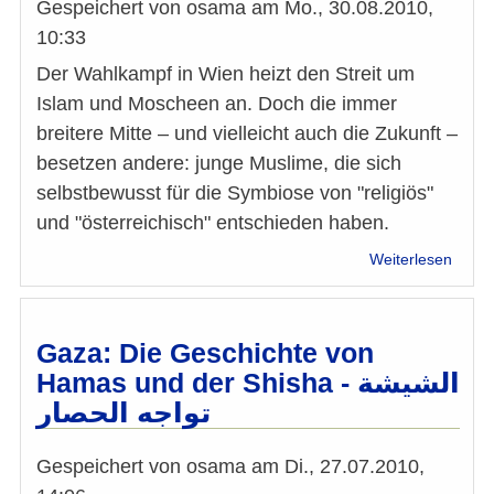
Gespeichert von
osama
am
Mo., 30.08.2010,
10:33
Der Wahlkampf in Wien heizt den Streit um
Islam und Moscheen an. Doch die immer
breitere Mitte – und vielleicht auch die Zukunft –
besetzen andere: junge Muslime, die sich
selbstbewusst für die Symbiose von "religiös"
und "österreichisch" entschieden haben.
über
Weiterlesen
Jung,
musli
österr
Gaza: Die Geschichte von
Hamas und der Shisha - الشيشة
تواجه الحصار
Gespeichert von
osama
am
Di., 27.07.2010,