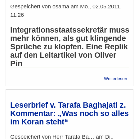
und
Gespeichert von
osama
am
Mo., 02.05.2011,
Ausgr
11:26
versc
Integrationsstaatssekretär muss
mehr können, als gut klingende
Sprüche zu klopfen. Eine Replik
auf den Leitartikel von Oliver
Pin
über
Weiterlesen
Sebas
Kurz
hat
eine
Leserbrief v. Tarafa Baghajati z.
Chan
Kommentar: „Was noch so alles
verdie
im Koran steht“
starte
aber
mit
Gespeichert von
Herr Tarafa Ba…
am
Di.,