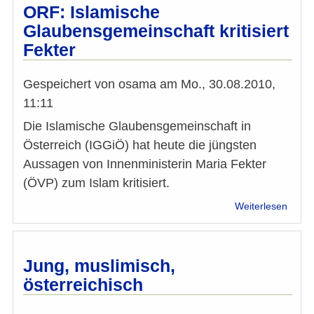
bei
ORF: Islamische
Wahl
Glaubensgemeinschaft kritisiert
"Züng
Fekter
an
der
Waag
Gespeichert von
osama
am
Mo., 30.08.2010,
11:11
Die Islamische Glaubensgemeinschaft in
Österreich (IGGiÖ) hat heute die jüngsten
Aussagen von Innenministerin Maria Fekter
(ÖVP) zum Islam kritisiert.
über
Weiterlesen
ORF:
Islam
Glaub
kritisi
Jung, muslimisch,
Fekte
österreichisch