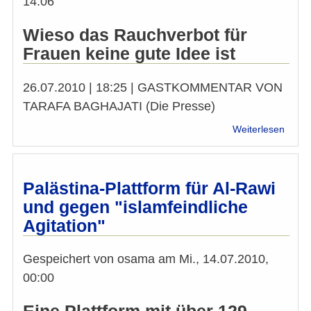
14:06
Wieso das Rauchverbot für
Frauen keine gute Idee ist
26.07.2010 | 18:25 | GASTKOMMENTAR VON
TARAFA BAGHAJATI (Die Presse)
über
Weiterlesen
Gaza
Die
Gesch
von
Palästina-Plattform für Al-Rawi
Hama
und gegen "islamfeindliche
und
Agitation"
der
Shish
-
Gespeichert von
osama
am
Mi., 14.07.2010,
لشيشة
00:00
تواجه
لحصار