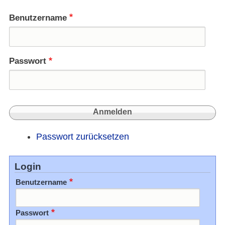
stopp
Benutzername
Passwort
Passwort zurücksetzen
Login
Benutzername
Passwort