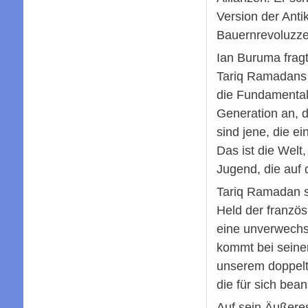
Version der Anti
Bauernrevoluzze
Ian Buruma fragt
Tariq Ramadans e
die Fundamentali
Generation an, d
sind jene, die e
Das ist die Welt,
Jugend, die auf d
Tariq Ramadan sp
Held der französ
eine unverwechse
kommt bei seine
unserem doppelt
die für sich bea
Auf sein Äußeres