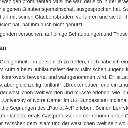
r wenigen prominenten Muslime war, der sich in der isra
r eigenen Glaubensgemeinschaft ausgesprochen hat. Sei
charf mit seinen Glaubensbrüdern verfahren und sie für 
tisiert hat, hat ihm auch nicht genützt.
lgenden versuchen, auf einige Behauptungen und Thesen
an
e Gelegenheit, ihn persönlich zu treffen, noch habe ich e
em Auftritt beim Jubiläumsfest der Muslimischen Jugend i
 kontrovers bewertet und wahrgenommen wird. Er ist „schl
 Ist aber gleichzeitig „brillant“, „Brückenbauer“ und ein 
 der westlichen Welt werden und musste erleben, wie ih
r „University of Notre Dame“ im US-Bundesstaat Indiana
die Segnungen des „Patriot Act“ erleben. Seinen Lehrstu
Dafür landete er als Gastprofessor an der renommierten 
 zwischen dem Islam und der westlichen Welt sein wollte,