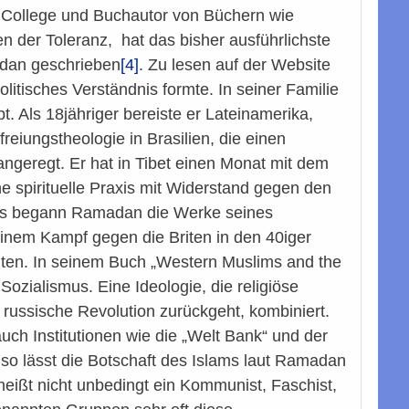
 College und Buchautor von Büchern wie
der Toleranz, hat das bisher ausführlichste
adan geschrieben
[4]
. Zu lesen auf der Website
litisches Verständnis formte. In seiner Familie
 Als 18jähriger bereiste er Lateinamerika,
freiungstheologie in Brasilien, die einen
 angeregt. Er hat in Tibet einen Monat mit dem
ne spirituelle Praxis mit Widerstand gegen den
aus begann Ramadan die Werke seines
inem Kampf gegen die Briten in den 40iger
gten. In seinem Buch „Western Muslims and the
Sozialismus. Eine Ideologie, die religiöse
ie russische Revolution zurückgeht, kombiniert.
auch Institutionen wie die „Welt Bank“ und der
 so lässt die Botschaft des Islams laut Ramadan
eißt nicht unbedingt ein Kommunist, Faschist,