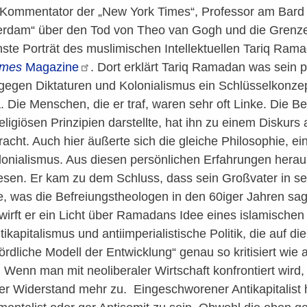
 Kommentator der „New York Times“, Professor am Bard
erdam“ über den Tod von Theo van Gogh und die Grenzen 
te Porträt des muslimischen Intellektuellen Tariq Ram
imes
Magazine
. Dort erklärt Tariq Ramadan was sein po
egen Diktaturen und Kolonialismus ein Schlüsselkonzept.
. Die Menschen, die er traf, waren sehr oft Linke. Die Be
eligiösen Prinzipien darstellte, hat ihn zu einem Diskurs
acht. Auch hier äußerte sich die gleiche Philosophie, ei
lonialismus. Aus diesen persönlichen Erfahrungen her
esen. Er kam zu dem Schluss, dass sein Großvater in se
e, was die Befreiungstheologen in den 60iger Jahren sa
 wirft er ein Licht über Ramadans Idee eines islamischen 
tikapitalismus und antiimperialistische Politik, die auf d
ördliche Modell der Entwicklung“ genau so kritisiert wie 
Wenn man mit neoliberaler Wirtschaft konfrontiert wird,
r Widerstand mehr zu. Eingeschworener Antikapitalist h