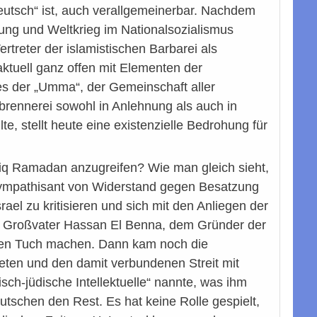
deutsch“ ist, auch verallgemeinerbar. Nachdem
tung und Weltkrieg im Nationalsozialismus
ertreter der islamistischen Barbarei als
aktuell ganz offen mit Elementen der
ses der „Umma“, der Gemeinschaft aller
brennerei sowohl in Anlehnung als auch in
te, stellt heute eine existenzielle Bedrohung für
riq Ramadan anzugreifen? Wie man gleich sieht,
 Sympathisant von Widerstand gegen Besatzung
ael zu kritisieren und sich mit den Anliegen der
nen Großvater Hassan El Benna, dem Gründer der
roten Tuch machen. Dann kam noch die
eten und den damit verbundenen Streit mit
sch-jüdische Intellektuelle“ nannte, was ihm
tschen den Rest. Es hat keine Rolle gespielt,