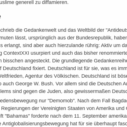
uslime generell zu diffamieren.
e
schrieb die Gedankenwelt und das Weltbild der "Antideu
uten lässt, ursprünglich aus der Bundesrepublik, hab
s erlangt, sind aber auch hierzulande rührig: Aktiv um da
ng ContextXXI usurpiert und auch das bisher renommiert
 bisschen angesteckt. Die grundlegende Gedankenreihe d
f Deutschland fixiert. Deutschland ist für sie, was es im
ltfrieden, Agentur des Völkischen. Deutschland ist böse. 
o auch George W. Bush. Vor allem sind die Deutschen Ant
lems sind gegen die Juden, also gewissermaßen Deutsc
 Friedensbewegung nur "Demomob". Nach dem Fall Bagdad
e Regierungen der Vereinigten Staaten von Amerika und 
hrift "Bahamas" forderte nach dem 11. September amerik
e Antiglobalisierungsbewegung hat für sie überhaupt fa