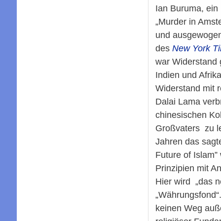
Ian Buruma, ein
„Murder in Amst
und ausgewogens
des
New York T
war Widerstand g
Indien und Afrika
Widerstand mit r
Dalai Lama verbr
chinesischen Ko
Großvaters zu l
Jahren das sagt
Future of Islam”
Prinzipien mit An
Hier wird „das n
„Währungsfond“. 
keinen Weg auße