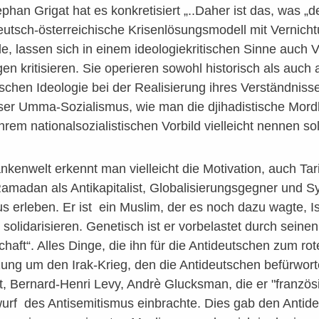
phan Grigat hat es konkretisiert „..Daher ist das, was „
eutsch-österreichische Krisenlösungsmodell mit Vernich
de, lassen sich in einem ideologiekritischen Sinne auch V
en kritisieren. Sie operieren sowohl historisch als auch 
tischen Ideologie bei der Realisierung ihres Verständnis
eser Umma-Sozialismus, wie man die djihadistische Mord
em nationalsozialistischen Vorbild vielleicht nennen soll
kenwelt erkennt man vielleicht die Motivation, auch Ta
Ramadan als Antikapitalist, Globalisierungsgegner und
s erleben. Er ist ein Muslim, der es noch dazu wagte, Isr
 solidarisieren. Genetisch ist er vorbelastet durch sei
haft“. Alles Dinge, die ihn für die Antideutschen zum 
ung um den Irak-Krieg, den die Antideutschen befürwort
ut, Bernard-Henri Levy, Andrè Glucksman, die er "französi
rf des Antisemitismus einbrachte. Dies gab den Antideu