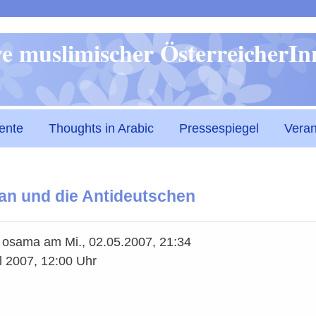
Direkt
ive muslimischer ÖsterreicherI
zum
Inhalt
ente
Thoughts in Arabic
Pressespiegel
Veran
an und die Antideutschen
n
osama
am
Mi., 02.05.2007, 21:34
il 2007, 12:00 Uhr