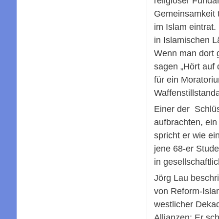
religiöser Funda
Gemeinsamkeit te
im Islam eintrat
in Islamischen L
Wenn man dort g
sagen „Hört auf 
für ein Moratori
Waffenstillstan
Einer der Schlüs
aufbrachten, ei
spricht er wie ei
jene 68-er Stude
in gesellschaftl
Jörg Lau beschri
von Reform-Islam 
westlicher Deka
Allianzen: Er sc