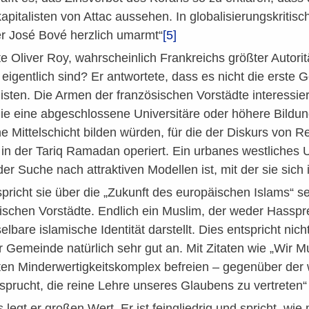
kapitalisten von Attac aussehen. In globalisierungskritis
r José Bové herzlich umarmt“
[5]
e Oliver Roy, wahrscheinlich Frankreichs größter Autor
igentlich sind? Er antwortete, dass es nicht die erste G
sten. Die Armen der französischen Vorstädte interessieren
ie eine abgeschlossene Universitäre oder höhere Bildung 
ine Mittelschicht bilden würden, für die der Diskurs vo
 in der Tariq Ramadan operiert. Ein urbanes westliches Umf
er Suche nach attraktiven Modellen ist, mit der sie sich i
richt sie über die „Zukunft des europäischen Islams“ sel
ischen Vorstädte. Endlich ein Muslim, der weder Hasspred
lbare islamische Identität darstellt. Dies entspricht n
r Gemeinde natürlich sehr gut an. Mit Zitaten wie „Wir
en Minderwertigkeitskomplex befreien – gegenüber der 
nsprucht, die reine Lehre unseres Glaubens zu vertreten
 legt er großen Wert. Er ist feingliedrig und spricht, wi