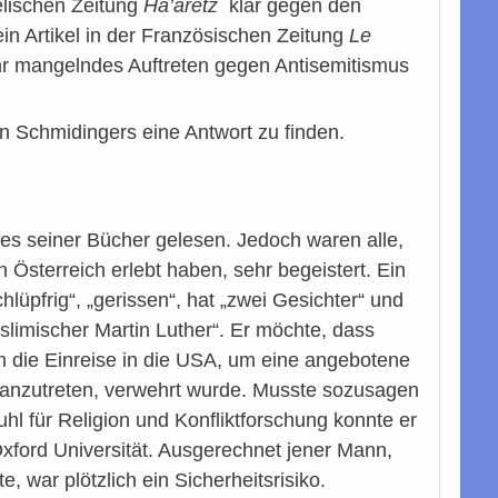
elischen Zeitung
Ha’aretz
klar gegen den
n Artikel in der Französischen Zeitung
Le
ihr mangelndes Auftreten gegen Antisemitismus
 Schmidingers eine Antwort zu finden.
ines seiner Bücher gelesen. Jedoch waren alle,
n Österreich erlebt haben, sehr begeistert. Ein
üpfrig“, „gerissen“, hat „zwei Gesichter“ und
„muslimischer Martin Luther“. Er möchte, dass
m die Einreise in die USA, um eine angebotene
 anzutreten, verwehrt wurde. Musste sozusagen
hl für Religion und Konfliktforschung konnte er
Oxford Universität. Ausgerechnet jener Mann,
 war plötzlich ein Sicherheitsrisiko.