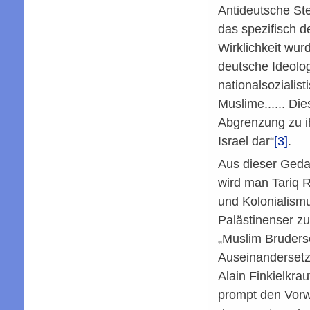
Antideutsche Ste
das spezifisch d
Wirklichkeit wur
deutsche Ideolog
nationalsozialis
Muslime...... Di
Abgrenzung zu ihr
Israel dar“
[3]
.
Aus dieser Gedan
wird man Tariq 
und Kolonialismu
Palästinenser zu
„Muslim Brudersc
Auseinandersetz
Alain Finkielkra
prompt den Vorwu