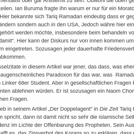
mentalist oder gar Antisemit zu sein. Obwohl die oben 
ilen. Ian Buruma fragte ihn warum er nur für ein Morat
. Hier bekannte sich Tariq Ramadan eindeutig dass er geg
ändern sondern auch in den USA, Jedoch währe hier ein 
ehört werden möchte, insbesondere beim behandeln von
damit“. Hier kann der Diskurs nur von innen kommen um na
um eingetreten. Sozusagen jeder dauerhafte Friedensve
dabkommen.
selzitate in diesem Artikel war jener, das dass, was eh
n augenscheinliches Paradoxon für das war, was Ramad
n Linker 68er Student. Aber in gesellschaftlichen Fragen k
nten ablehnen würden. Er ist sozusagen ein Naom Chomsk
ichen Fragen.
eb in seinem Artikel „Der Doppelagent“ in
Die Zeit
Tariq
spricht, dann ist damit nicht so sehr die islamische Selb
denz im Lichte der Offenbarung des Propheten. Sein Au
hafft es, das Zinsverbot des Korans so zu erklären, das