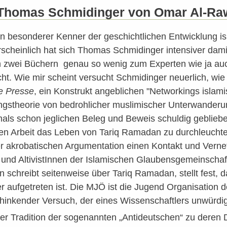
 Thomas Schmidinger von Omar Al-Rawi
ein besonderer Kenner der geschichtlichen Entwicklung i
scheinlich hat sich Thomas Schmidinger intensiver dam
 zwei Büchern genau so wenig zum Experten wie ja auc
 Wie mir scheint versucht Schmidinger neuerlich, wie 
e Presse
, ein Konstrukt angeblichen "Networkings islam
gstheorie von bedrohlicher muslimischer Unterwanderung
s schon jeglichen Beleg und Beweis schuldig geblieben 
hen Arbeit das Leben von Tariq Ramadan zu durchleuch
er akrobatischen Argumentation einen Kontakt und Verne
 und AltivistInnen der Islamischen Glaubensgemeinsch
n schreibt seitenweise über Tariq Ramadan, stellt fest, 
 aufgetreten ist. Die MJÖ ist die Jugend Organisation d
d hinkender Versuch, der eines Wissenschaftlers unwürdig 
er Tradition der sogenannten „Antideutschen“ zu deren