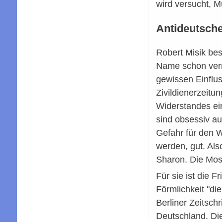
wird versucht, M
Antideutsch
Robert Misik be
Name schon verm
gewissen Einflus
Zivildienerzeitu
Widerstandes ein
sind obsessiv au
Gefahr für den We
werden, gut. Als
Sharon. Die Mos
Für sie ist die
Förmlichkeit "di
Berliner Zeitsc
Deutschland. Di