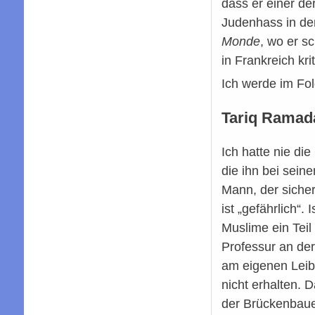
dass er einer de
Judenhass in de
Monde
, wo er s
in Frankreich kri
Ich werde im Fo
Tariq Ramad
Ich hatte nie di
die ihn bei sein
Mann, der sicher
ist „gefährlich“.
Muslime ein Teil
Professur an de
am eigenen Leib 
nicht erhalten. 
der Brückenbauer