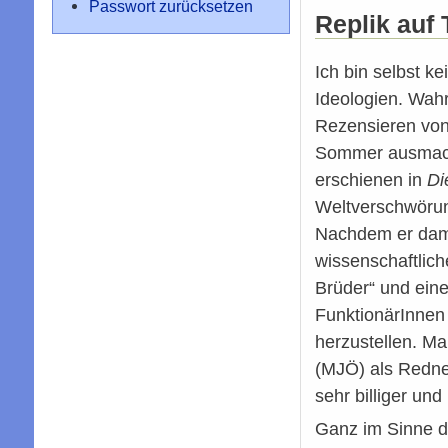
Passwort zurücksetzen
Replik auf
Ich bin selbst k
Ideologien. Wahr
Rezensieren von
Sommer ausmacht.
erschienen in
Di
Weltverschwörun
Nachdem er damal
wissenschaftlic
Brüder“ und ein
FunktionärInnen
herzustellen. Ma
(MJÖ) als Redner
sehr billiger un
Ganz im Sinne d