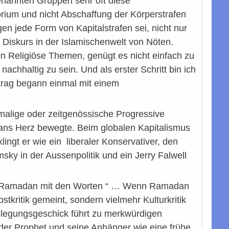
genannten Gruppen sehr oft diese
orium und nicht Abschaffung der Körperstrafen
en jede Form von Kapitalstrafen sei, nicht nur
Diskurs in der Islamischenwelt von Nöten.
 Religiöse Themen, genügt es nicht einfach zu
chhaltig zu sein. Und als erster Schritt bin ich
rtrag begann einmal mit einem
emalige oder zeitgenössische Progressive
ans Herz bewegte. Beim globalen Kapitalismus
lingt er wie ein liberaler Konservativer, den
y in der Aussenpolitik und ein Jerry Falwell
 Ramadan mit den Worten “ … Wenn Ramadan
stkritik gemeint, sondern vielmehr Kulturkritik
slegungsgeschick führt zu merkwürdigen
s der Prophet und seine Anhänger wie eine frühe