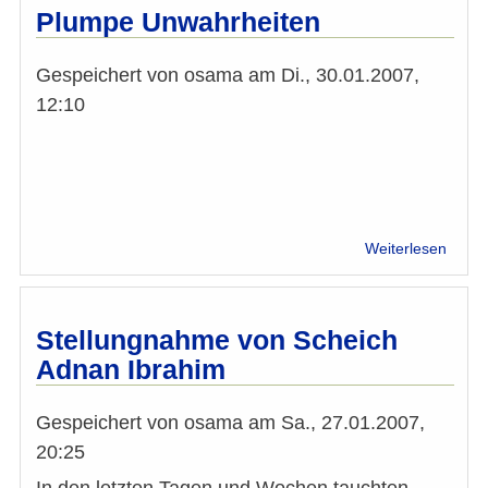
auf
Plumpe Unwahrheiten
Thom
Schmi
Gespeichert von
osama
am
Di., 30.01.2007,
in
"Die
12:10
Press
vom
23.01
über
Weiterlesen
Plum
Unwah
Stellungnahme von Scheich
Adnan Ibrahim
Gespeichert von
osama
am
Sa., 27.01.2007,
20:25