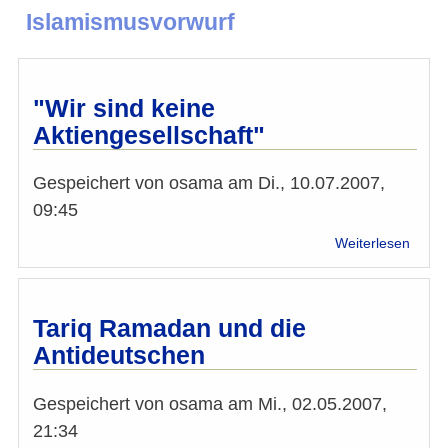
Islamismusvorwurf
"Wir sind keine
Aktiengesellschaft"
Gespeichert von
osama
am
Di., 10.07.2007,
09:45
über
Weiterlesen
"Wir
sind
keine
Aktien
Tariq Ramadan und die
Antideutschen
Gespeichert von
osama
am
Mi., 02.05.2007,
21:34