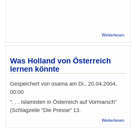
über
Weiterlesen
Islam
in
Öster
Was
Was Holland von Österreich
ist
lernen könnte
hier
ander
Gespeichert von
osama
am
Di., 20.04.2004,
00:00
". . . Islamisten in Österreich auf Vormarsch"
(Schlagzeile "Die Presse" 13.
über
Weiterlesen
Was
Holla