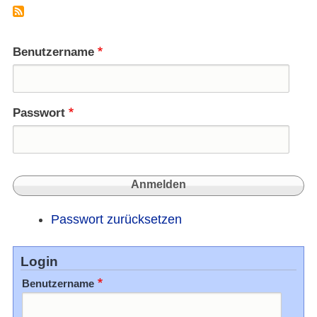
von
Öster
lerne
könnt
Benutzername
Passwort
Passwort zurücksetzen
Login
Benutzername