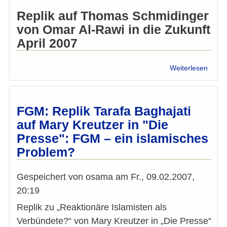
Replik auf Thomas Schmidinger
von Omar Al-Rawi in die Zukunft
April 2007
über
Weiterlesen
Tariq
Rama
und
die
FGM: Replik Tarafa Baghajati
Antid
auf Mary Kreutzer in "Die
Presse": FGM – ein islamisches
Problem?
Gespeichert von
osama
am
Fr., 09.02.2007,
20:19
Replik zu „Reaktionäre Islamisten als
Verbündete?“ von Mary Kreutzer in „Die Presse“