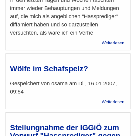
In den letzten Tagen und Wochen tauchten
immer wieder Behauptungen und Meldungen
auf, die mich als angeblichen "Hassprediger"
diffamiert haben und so darzustellen
versuchten, als wäre ich ein Verhe
über
Weiterlesen
Stell
von
Schei
Adna
Wölfe im Schafspelz?
Ibrah
Gespeichert von
osama
am
Di., 16.01.2007,
09:54
über
Weiterlesen
Wölfe
im
Schaf
Stellungnahme der IGGiÖ zum
Vorwurf "Hassprediger" gegen