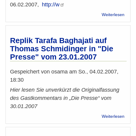
06.02.2007,
http://w
über
Weiterlesen
FGM:
Repli
Taraf
Bagha
Replik Tarafa Baghajati auf
auf
Thomas Schmidinger in "Die
Mary
Presse" vom 23.01.2007
Kreut
in
"Die
Gespeichert von
osama
am
So., 04.02.2007,
Press
18:30
FGM
–
Hier lesen Sie unverkürzt die Originalfassung
ein
des Gastkommentars in „Die Presse“ vom
islam
Prob
30.01.2007
über
Weiterlesen
Repli
Taraf
Bagha