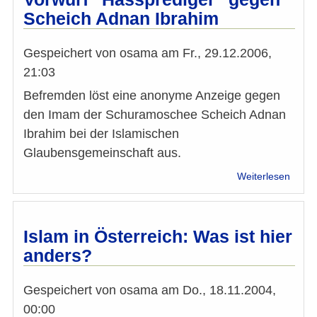
Scheich Adnan Ibrahim
Gespeichert von
osama
am
Fr., 29.12.2006,
21:03
Befremden löst eine anonyme Anzeige gegen
den Imam der Schuramoschee Scheich Adnan
Ibrahim bei der Islamischen
Glaubensgemeinschaft aus.
über
Weiterlesen
Stell
der
IGGi
zum
Islam in Österreich: Was ist hier
Vorwu
anders?
"Hass
gege
Schei
Gespeichert von
osama
am
Do., 18.11.2004,
Adna
00:00
Ibrah