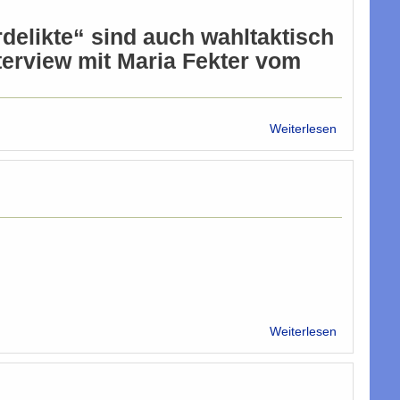
delikte“ sind auch wahltaktisch
nterview mit Maria Fekter vom
über
Weiterlesen
„Liebe
Maria,
es
reicht!“
über
Weiterlesen
60
Jahre
Israel
sind