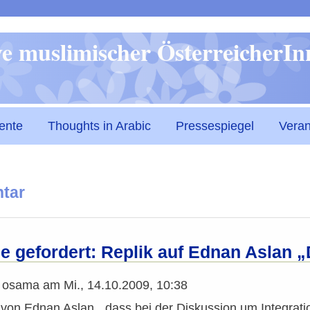
Direkt
ive muslimischer ÖsterreicherI
zum
Inhalt
ente
Thoughts in Arabic
Pressespiegel
Veran
tar
le gefordert: Replik auf Ednan Aslan 
n
osama
am
Mi., 14.10.2009, 10:38
on Ednan Aslan, „dass bei der Diskussion um Integration