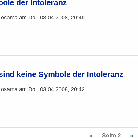
ole der Intoleranz
n
osama
am
Do., 03.04.2008, 20:49
ind keine Symbole der Intoleranz
n
osama
am
Do., 03.04.2008, 20:42
Vorherige
‹‹
Seite 2
Nä
››