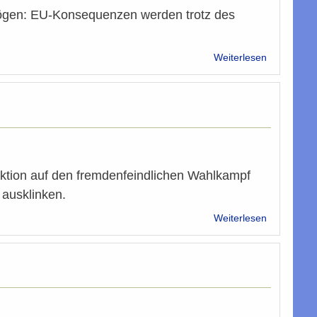
ögen: EU-Konsequenzen werden trotz des
über
Weiterlesen
Rechtsruck
&
Weckruf
aktion auf den fremdenfeindlichen Wahlkampf
 ausklinken.
über
Weiterlesen
„Wir
betreiben
keine
Islamisieru