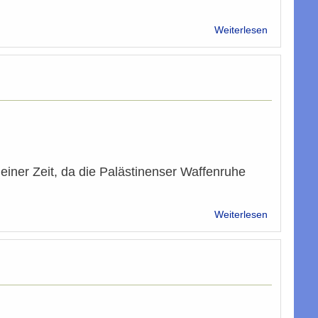
über
Weiterlesen
Vielleicht
eine
Rede
des
Jahrhunder
n einer Zeit, da die Palästinenser Waffenruhe
über
Weiterlesen
Gegossen
Blei
-
zerbombte
Zukunft:
Gaza