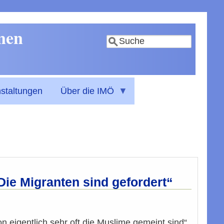
nnen
Suche
staltungen
Über die IMÖ
„Die Migranten sind gefordert“
 eigentlich sehr oft die Muslime gemeint sind“,