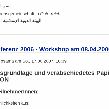
بسم ال
bensgemeinschaft in
Ö
sterreich
الهيئة الدينية الإسلامية
erenz 2006 - Workshop am 08.04.200
n
osama
am
So., 17.06.2007, 10:39
sgrundlage und verabschiedetes Pap
ION
ilnehmerInnen:
lichkeiten aus: