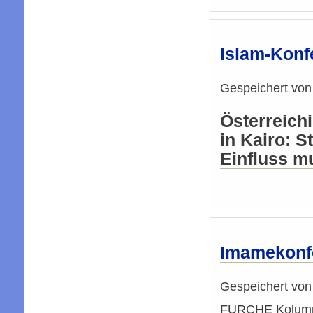
Islam-Konf
Gespeichert vo
Österreich
in Kairo: 
Einfluss m
Imamekonfe
Gespeichert vo
FURCHE Kolumne