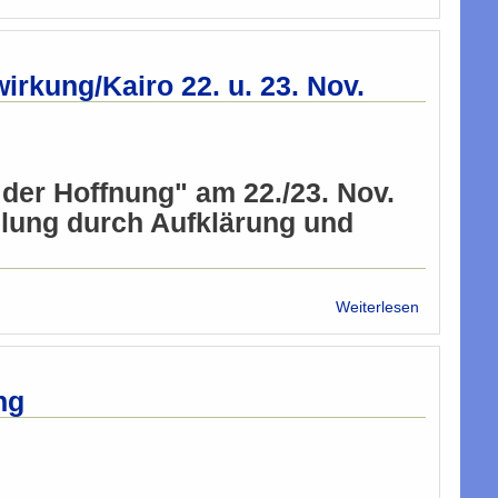
Gesamtberi
Kairoer
Konferenz:
Islamgeleh
rkung/Kairo 22. u. 23. Nov.
gegen
FGM
(weibliche
Genitalbes
der Hoffnung" am 22./23. Nov.
elung durch Aufklärung und
über
Weiterlesen
Islam-
Konferenz
gegen
FGM/?
ng
sterreichis
Mitwirkung
22.
u.