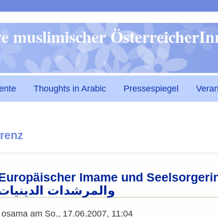
Direkt
ive muslimischer ÖsterreicherI
zum
Inhalt
ente
Thoughts in Arabic
Pressespiegel
Veran
renz
ropäischer Imame und Seelsorgerinnen Wien 
والمرشدات الدينيات
n
osama
am
So., 17.06.2007, 11:04