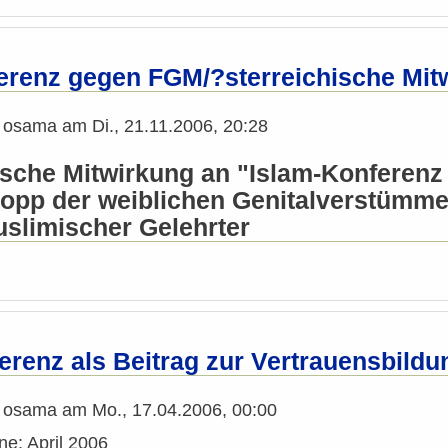
erenz gegen FGM/?sterreichische Mitwi
n
osama
am
Di., 21.11.2006, 20:28
ische Mitwirkung an "Islam-Konferenz 
Stopp der weiblichen Genitalverstümm
uslimischer Gelehrter
renz als Beitrag zur Vertrauensbildu
n
osama
am
Mo., 17.04.2006, 00:00
: April 2006