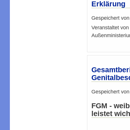
Erklärung
Gespeichert vo
Veranstaltet vo
Außenministeriu
Gesamtberi
Genitalbes
Gespeichert vo
FGM - weib
leistet wic