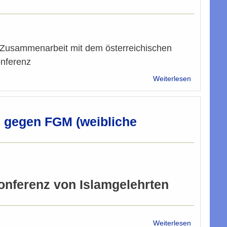
8.4.2006
(Rassismu
-
Islamfeindl
n Zusammenarbeit mit dem österreichischen
-
Meinungsfre
onferenz
über
Weiterlesen
Konferenz
Europäisch
Imame
und
e gegen FGM (weibliche
Seelsorger
Wien
2006:
Wiener
Erklärung
onferenz von Islamgelehrten
über
Weiterlesen