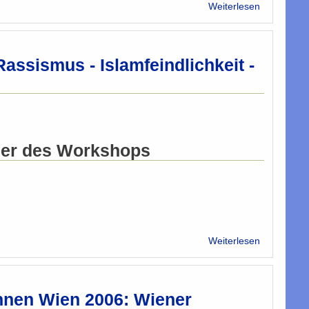
über
Weiterlesen
Imame-
Konferenz
2006
-
ssismus - Islamfeindlichkeit -
Workshop
am
08.04.200
ier des Workshops
über
Weiterlesen
Imame-
Konferenz
2006:
Workshop
nnen Wien 2006: Wiener
am