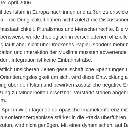
: April 2006
il des Islam in Europa nach innen und außen zu entwick
 – die Dringlichkeit haben nicht zuletzt die Diskussio
tsstaatlichkeit, Pluralismus und Menschenrechte. Die Ve
bensweise wurde theologisch in verschiedenen offiziell
g läuft aber nicht über trockenes Papier, sondern mehr
zipation und Interaktion der Muslime müssten abwertend
n. Integration ist keine Einbahnstraße.
aftlich unsicheren Zeiten gesellschaftliche Spannungen u
ientierungslosigkeit um sich, wird diese Entwicklung al
ung über den Islam und bewirken zusätzliche negative Em
ung zu Minderheiten ersetzbar. Verstärkt stehen angebl
um.
9. April in Wien tagende europäische Imamekonferenz m
gen Konferenzergebnisse stärker in die Praxis überführen
zutun, wird nicht genügen. Mit einer dynamischen, auf 