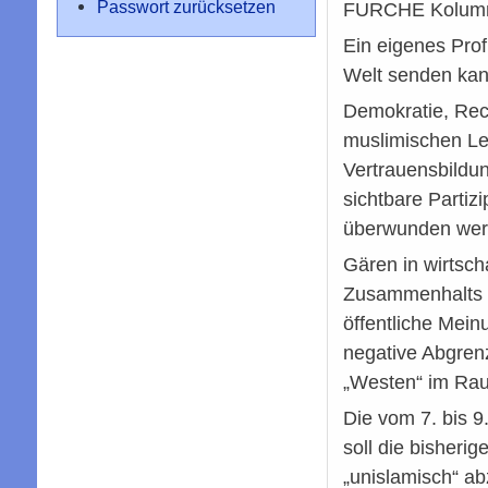
Passwort zurücksetzen
FURCHE Kolumne
Ein eigenes Prof
Welt senden kann
Demokratie, Rech
muslimischen Le
Vertrauensbildun
sichtbare Parti
überwunden werde
Gären in wirtsch
Zusammenhalts Or
öffentliche Mein
negative Abgrenz
„Westen“ im Ra
Die vom 7. bis 
soll die bisheri
„unislamisch“ ab