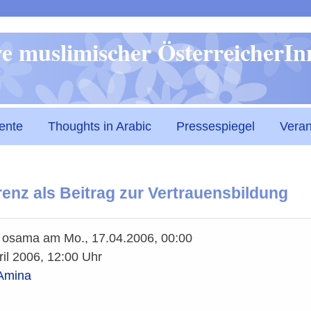
Direkt
ive muslimischer ÖsterreicherI
zum
Inhalt
ente
Thoughts in Arabic
Pressespiegel
Veran
nz als Beitrag zur Vertrauensbildung
n
osama
am
Mo., 17.04.2006, 00:00
il 2006, 12:00 Uhr
 Amina