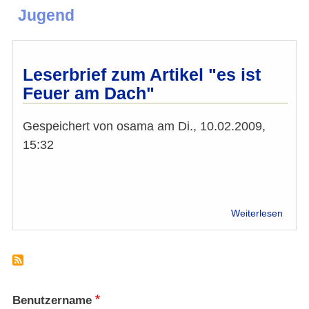
Jugend
Leserbrief zum Artikel "es ist
Feuer am Dach"
Gespeichert von
osama
am
Di., 10.02.2009,
15:32
über
Weiterlesen
Leser
zum
Artike
"es
ist
Feue
Benutzername
am