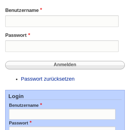
nicht
ins
Benutzername
Gefän
Passwort
Passwort zurücksetzen
Login
Benutzername
Passwort