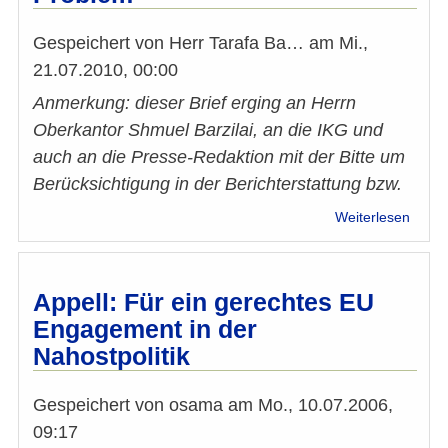
Gespeichert von
Herr Tarafa Ba…
am
Mi.,
21.07.2010, 00:00
Anmerkung: dieser Brief erging an Herrn
Oberkantor Shmuel Barzilai, an die IKG und
auch an die Presse-Redaktion mit der Bitte um
Berücksichtigung in der Berichterstattung bzw.
über
Weiterlesen
zum
Inter
mit
Herrn
Appell: Für ein gerechtes EU
Oberk
Engagement in der
Shmu
Nahostpolitik
Barzil
"Radi
Islam
Gespeichert von
osama
am
Mo., 10.07.2006,
ist
09:17
ein