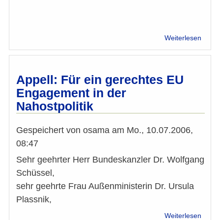
Probl
über
Weiterlesen
Appell
Für
ein
gerec
Appell: Für ein gerechtes EU
EU
Engagement in der
Enga
Nahostpolitik
in
der
Nahost
Gespeichert von
osama
am
Mo., 10.07.2006,
08:47
Sehr geehrter Herr Bundeskanzler Dr. Wolfgang
Schüssel,
sehr geehrte Frau Außenministerin Dr. Ursula
Plassnik,
über
Weiterlesen