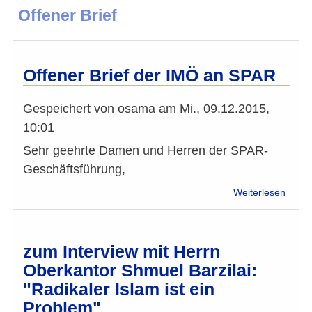
Offener Brief
Offener Brief der IMÖ an SPAR
Gespeichert von
osama
am
Mi., 09.12.2015,
10:01
Sehr geehrte Damen und Herren der SPAR-
Geschäftsführung,
über
Weiterlesen
Offen
Brief
der
IMÖ
zum Interview mit Herrn
an
Oberkantor Shmuel Barzilai:
SPAR
"Radikaler Islam ist ein
Problem"