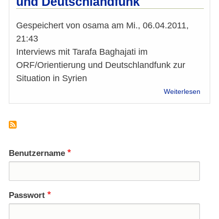
und Deutschlandfunk
Gespeichert von
osama
am
Mi., 06.04.2011,
21:43
Interviews mit Tarafa Baghajati im
ORF/Orientierung und Deutschlandfunk zur
Situation in Syrien
über
Weiterlesen
Syrien
Inter
mit
Taraf
Bagha
im
Benutzername
ORF/O
und
Deuts
Passwort