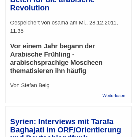
Taraf
Revolution
Bagha
Passt
der
Gespeichert von
osama
am
Mi., 28.12.2011,
Islam
11:35
zu
den
Vor einem Jahr begann der
westl
Wert
Arabische Frühling -
arabischsprachige Moscheen
thematisieren ihn häufig
Von Stefan Beig
über
Weiterlesen
Beten
für
die
arabi
Syrien: Interviews mit Tarafa
Revol
Baghajati im ORF/Orientierung