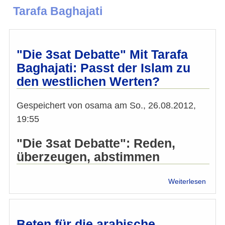
Tarafa Baghajati
"Die 3sat Debatte" Mit Tarafa
Baghajati: Passt der Islam zu
den westlichen Werten?
Gespeichert von
osama
am
So., 26.08.2012,
19:55
"Die 3sat Debatte": Reden,
überzeugen, abstimmen
über
Weiterlesen
"Die
3sat
Debat
Mit
Beten für die arabische