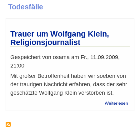
Todesfälle
Trauer um Wolfgang Klein,
Religionsjournalist
Gespeichert von
osama
am
Fr., 11.09.2009,
21:00
Mit großer Betroffenheit haben wir soeben von
der traurigen Nachricht erfahren, dass der sehr
geschätzte Wolfgang Klein verstorben ist.
über
Weiterlesen
Traue
um
Wolfg
Klein,
Religi