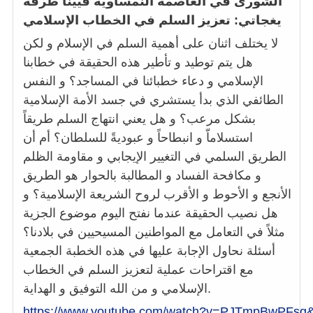
الشورى في العاصمة النمساوية ڤيينا
طرفة
يغجاتي: تعزيز السلم في الخطاب الإسلامي
لا يختلف اثنان على أهمية السلم في الإسلام و لكن
هل يتم توطيد و تأطير هذه الحقيقة في خطابنا
الإسلامي و دعاء خطبائنا في المساجد؟ و النفس
الطائفي الذي بدأ يستشري في جسد الأمة الإسلامية
بشكل مرعب؟ و هل يعني انتهاج السلم طريقاً
استسلاماّ و انبطاحاً و عبوديةً للسلطان؟ أم أن
الطريق السلمي في التغيير الإيجابي و مقاومة الظلم
و مكافحة الفساد و المطالبة بالحوار هو الطريق
الأنجع و الأحوط و الأقرب لروح الشريعة الإسلامية؟ و
هل نصيب الحقيقة عندما نفتح اليوم موضوع الجزية
مثلاً في التعامل مع المواطنين المسيحيين في بلادنا؟
أسئلة نحاول الإجابة عليها في هذه الخطبة الجمعية
مع اقتراحات عملية لتعزيز السلم في الخطاب
الإسلامي و من الله التوفيق و الهداية.
https://www.youtube.com/watch?v=PJTmpBwPFsg&