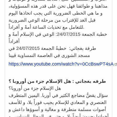
مذاهبنا و طوائفنا فهل نحن على قدر هذه المسؤولية،
و ما هي الخطى الضرورية التي يجب اتخاذها اليوم
قبل الغد للإقتراب من مرحلة الوعي الضرورية
للتعامل مع تحديات الساعة أمةً و أفراداً.
خطبة الجمعة 24/07/2015: الوعي في الإسلام أمةً و
أفراداً
طرفة بغجاتي: خطبةُ الجمعة 24/07/2015 في
مسجد الشورى في العاصمة النمساوية ڤيينا
https://www.youtube.com/watch?v=0CcBswPT4sA
طرفه بغجاتي : هل الإسلام جزء من أوروبا ؟
هل الإسلام جزء من أوروبا؟
سؤال يقضُّ مضاجع الكثير في أوربا. اليمين المتطرف
العنصري و المعادي للإسلام يجيب فوراً بلا، و للأسف
أصوات مسلمة متطرفة و مغالية و أسوؤها داعش و
أخواتها يجيبون أيضاً بلا. و حتى في المجال السياسي و