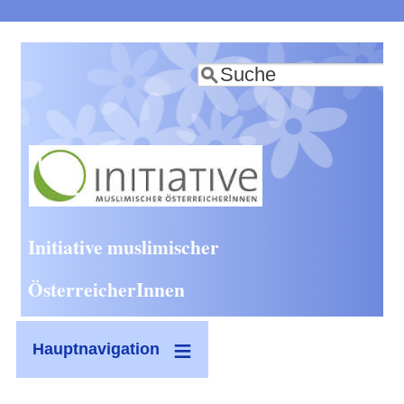
Direkt
zum
Suche
Inhalt
Initiative muslimischer
ÖsterreicherInnen
Hauptnavigation