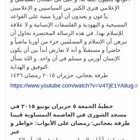
الإعلامي فترى الكثير من السياسيين و الإعلاميين
يدَّعون و يعيدون أن أوربا مبنية على القواعد
المسيحية و اليهودية و الفلسفات الإنسانية و لا علاقة
للإسلام بهذا. في هذه الرسالة المختصرة نحاول أن
نبرهن أن الإسلام و المسلمين جزء من أوربا ماضياْ و
حاضراً و مستقبلاً و أنه لا تعارض أبداً بين أن يكون
الإنسان أوربي و مسلم في آن واحد. و الله نسأل
التوفيق و الهداية.
طرفة بغجاتي، حزيران ٢٠١٥ رمضان ١٤٣٦
https://www.youtube.com/watch?v=V4TjE1YA8ug
خطبةُ الجمعة ٥ حزيران يونيو ٢٠١٥ في
مسجد الشورى في العاصمة النمساوية ڤيينا
طرفة بغجاتي: رمضان على الأبواب: خواطر و
عبر
عندما نقرأ آيات الصيام و رمضان في القرآن الكريم