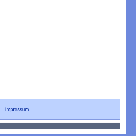
(1):
Braucht
Syrien
europäisch
Kämpfer?
Impressum
Impressum