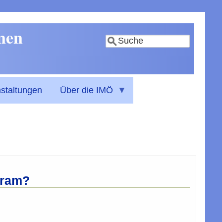
nnen
Suche
staltungen
Über die IMÖ
aram?