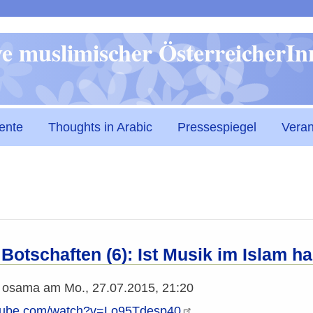
Direkt
ive muslimischer ÖsterreicherI
zum
Inhalt
ente
Thoughts in Arabic
Pressespiegel
Veran
Botschaften (6): Ist Musik im Islam h
n
osama
am
Mo., 27.07.2015, 21:20
utube.com/watch?v=Lo95Tdesp40