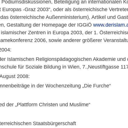
t, Podiumsdiskussionen, Beteiligung an internationalen K
t Europas -Graz 2003“, oder als österreichische Vertre
 das österreichische Außenministerium), Artikel und G
en, Gestaltung der Homepage der IGGiÖ
www.derislam.
 islamischer Zentren in Europa 2003, der 1. Österreic
amekonferenz 2006, sowie anderer größerer Veranstal
2004:
n der Islamischen Religionspädagogischen Akademie und 
schule für Soziale Bildung in Wien, 7.,Neustiftgasse 11
 August 2008:
mnenbeiträge in der Wochenzeitung „Die Furche“
d der „Plattform Christen und Muslime“
erreichischen Staatsbürgerschaft