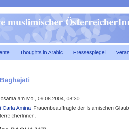
Direkt
ive muslimischer ÖsterreicherI
zum
Inhalt
ente
Thoughts in Arabic
Pressespiegel
Veran
Baghajati
n
osama
am
Mo., 09.08.2004, 08:30
i Carla Amina
Frauenbeauftragte der Islamischen Glaube
erreicherInnen.