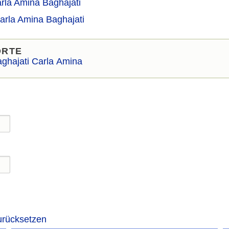
arla Amina Baghajati
Carla Amina Baghajati
ORTE
ghajati Carla Amina
urücksetzen