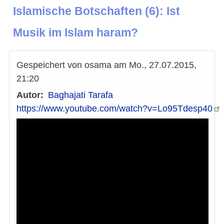
Islamische Botschaften (6): Ist
Musik im Islam haram?
Gespeichert von
osama
am
Mo., 27.07.2015,
21:20
Autor
Baghajati Tarafa
https://www.youtube.com/watch?v=Lo95Tdesp40