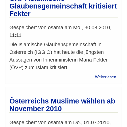
stopp
Glaubensgemeinschaft kritisiert
Fekter
Gespeichert von
osama
am
Mo., 30.08.2010,
11:11
Die Islamische Glaubensgemeinschaft in
Österreich (IGGiÖ) hat heute die jüngsten
Aussagen von Innenministerin Maria Fekter
(ÖVP) zum Islam kritisiert.
über
Weiterlesen
ORF:
Islam
Glaub
kritisi
Österreichs Muslime wählen ab
Fekte
November 2010
Gespeichert von
osama
am
Do., 01.07.2010,