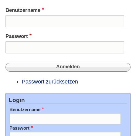
auf
Al-
Benutzername
Jazee
onlin
Passwort
Passwort zurücksetzen
Login
Benutzername
Passwort