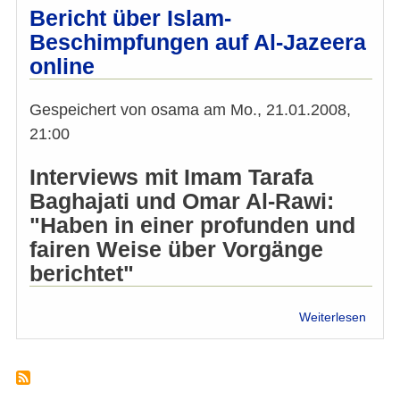
am
Bericht über Islam-
3.
Beschimpfungen auf Al-Jazeera
Oktob
online
Gespeichert von
osama
am
Mo., 21.01.2008,
21:00
Interviews mit Imam Tarafa
Baghajati und Omar Al-Rawi:
"Haben in einer profunden und
fairen Weise über Vorgänge
berichtet"
über
Weiterlesen
Berich
über
Islam
Besc