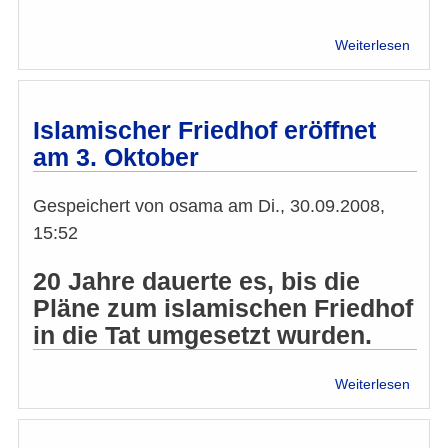
über
Weiterlesen
IMÖ
erhält
Demok
für
Islamischer Friedhof eröffnet
Parla
am 3. Oktober
und
Demok
Gespeichert von
osama
am
Di., 30.09.2008,
15:52
20 Jahre dauerte es, bis die
Pläne zum islamischen Friedhof
in die Tat umgesetzt wurden.
über
Weiterlesen
Islam
Fried
eröffn