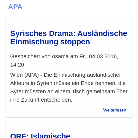
APA
Syrisches Drama: Ausländische
Einmischung stoppen
Gespeichert von
osama
am
Fr., 04.03.2016,
14:20
Wien (APA) - Die Einmischung ausländischer
Akteure in Syrien müsse ein Ende nehmen, die
Syrer müssten an einem Tisch gemeinsam über
ihre Zukunft entscheiden.
über
Weiterlesen
Syris
Dram
Auslä
Einmi
ORF: Islamische