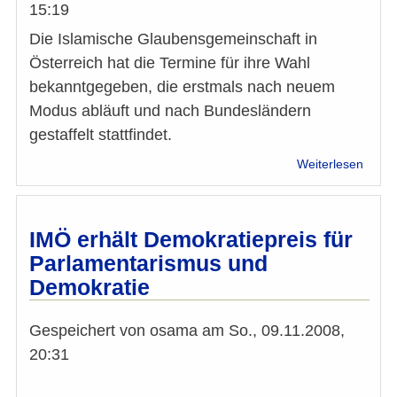
15:19
Die Islamische Glaubensgemeinschaft in
Österreich hat die Termine für ihre Wahl
bekanntgegeben, die erstmals nach neuem
Modus abläuft und nach Bundesländern
gestaffelt stattfindet.
über
Weiterlesen
Öster
Musl
wähle
ab
IMÖ erhält Demokratiepreis für
Nove
Parlamentarismus und
2010
Demokratie
Gespeichert von
osama
am
So., 09.11.2008,
20:31