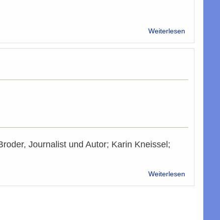
über
Weiterlesen
Ins
Islamismus
Eck
gestellt
roder, Journalist und Autor; Karin Kneissel;
über
Weiterlesen
Satire
von
Baruch
Wolski