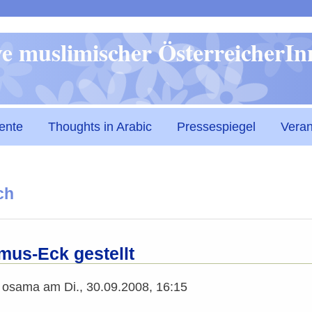
Direkt
ive muslimischer ÖsterreicherI
zum
Inhalt
ente
Thoughts in Arabic
Pressespiegel
Veran
ch
mus-Eck gestellt
n
osama
am
Di., 30.09.2008, 16:15