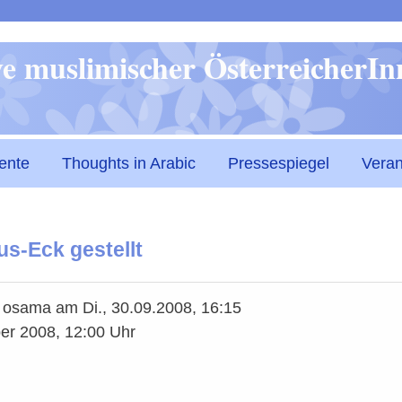
Direkt
ive muslimischer ÖsterreicherI
zum
Inhalt
ente
Thoughts in Arabic
Pressespiegel
Veran
us-Eck gestellt
n
osama
am
Di., 30.09.2008, 16:15
ber 2008, 12:00 Uhr