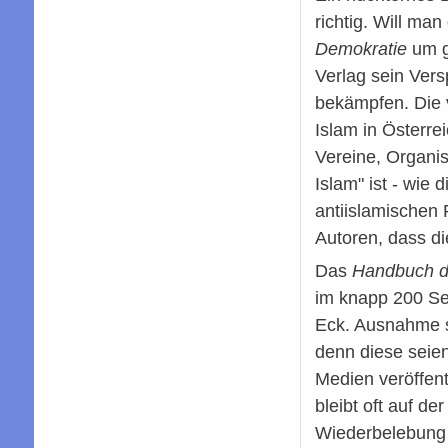
richtig. Will ma
Demokratie
um g
Verlag sein Vers
bekämpfen. Die 
Islam in Österre
Vereine, Organi
Islam" ist - wie
antiislamischen 
Autoren, dass di
Das
Handbuch de
im knapp 200 Sei
Eck. Ausnahme si
denn diese seien
Medien veröffen
bleibt oft auf d
Wiederbelebung d