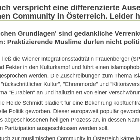
ch verspricht eine differenzierte Aus
en Community in Österreich. Leider hä
ischen Grundlagen' sind gedankliche Verren
en: Praktizierende Muslime dürfen nicht poli
ot", ließ die Wiener Integrationsstadträtin Frauenberger 
nd Fekter in den Kulturkampf und führt einen islamopho
ngesprochen werden. Die Zuschreibungen zum Thema Isla
 "rückschrittlicher Kultur", "Ehrenmorde" und "Klitoris
a "Eurabien" an und halluziniert von einer Verschwörung
ale Heide Schmidt plädiert für eine Bekehrung kopftucht
lle Politik geworben. Dieser europaweit populär geword
als abgeschlossenen heiligen Prozess an, in dessen Nam
en Partizipation ausgeschlossen werden soll.
Buch zur muslimischen Community in Österreich käme i