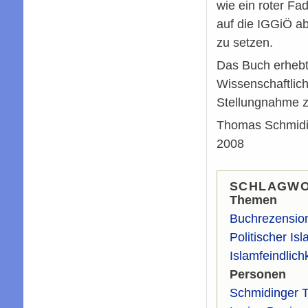
wie ein roter F
auf die IGGiÖ ab
zu setzen.
Das Buch erhebt 
Wissenschaftlichk
Stellungnahme 
Thomas Schmiding
2008
SCHLAGW
Themen
Buchrezensio
Politischer Is
Islamfeindlichk
Personen
Schmidinger 