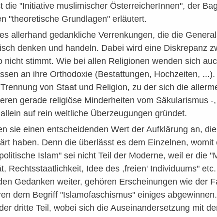
t die "Initiative muslimischer ÖsterreicherInnen", der Ba
en "theoretische Grundlagen" erläutert.
 es allerhand gedankliche Verrenkungen, die die Genera
itisch denken und handeln. Dabei wird eine Diskrepanz z
o nicht stimmt. Wie bei allen Religionen wenden sich auch
sen an ihre Orthodoxie (Bestattungen, Hochzeiten, ...). 
Trennung von Staat und Religion, zu der sich die allerm
itieren gerade religiöse Minderheiten vom Säkularismus -,
llein auf rein weltliche Überzeugungen gründet.
en sie einen entscheidenden Wert der Aufklärung an, die
ärt haben. Denn die überlässt es dem Einzelnen, womit 
politische Islam" sei nicht Teil der Moderne, weil er die 
, Rechtsstaatlichkeit, Idee des ,freien' Individuums" etc. 
den Gedanken weiter, gehören Erscheinungen wie der Fa
en dem Begriff "Islamofaschismus" einiges abgewinnen. 
 der dritte Teil, wobei sich die Auseinandersetzung mit