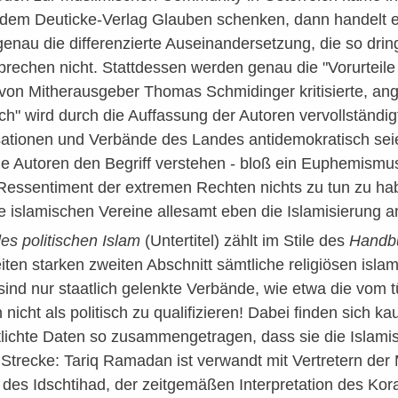
n dem Deuticke-Verlag Glauben schenken, dann handelt e
enau die differenzierte Auseinandersetzung, die so drin
prechen nicht. Stattdessen werden genau die "Vorurteile 
von Mitherausgeber Thomas Schmidinger kritisierte, a
ich" wird durch die Auffassung der Autoren vervollständig
sationen und Verbände des Landes antidemokratisch seie
 die Autoren den Begriff verstehen - bloß ein Euphemism
Ressentiment der extremen Rechten nichts zu tun zu hab
e islamischen Vereine allesamt eben die Islamisierung a
s politischen Islam
(Untertitel) zählt im Stile des
Handbu
ten starken zweiten Abschnitt sämtliche religiösen islam
nd nur staatlich gelenkte Verbände, wie etwa die vom t
 nicht als politisch zu qualifizieren! Dabei finden sich 
tlichte Daten so zusammengetragen, dass sie die Islam
er Strecke: Tariq Ramadan ist verwandt mit Vertretern der
es Idschtihad, der zeitgemäßen Interpretation des Koran.