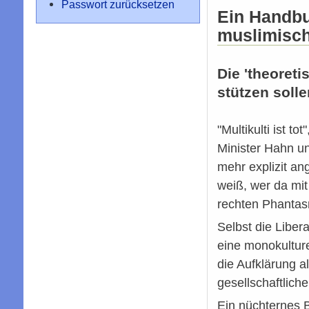
Passwort zurücksetzen
Ein Handbu
muslimisch
Die 'theoret
stützen soll
"Multikulti ist t
Minister Hahn u
mehr explizit a
weiß, wer da mit
rechten Phantasm
Selbst die Liber
eine monokulture
die Aufklärung 
gesellschaftlich
Ein nüchternes 