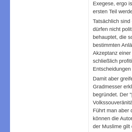
Exegese, ergo is
ersten Teil werd
Tatsächlich sind
dürfen nicht pol
behauptet, die s
bestimmten Anläs
Akzeptanz einer 
schließlich prof
Entscheidungen a
Damit aber greif
Gradmesser erkl
begründet. Der "
Volkssouveränität
Führt man aber 
können die Autor
der Muslime gilt