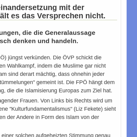
einandersetzung mit der
lt es das Versprechen nicht.
kungen, die die Generalaussage
tisch denken und handeln.
(SPÖ) jüngst verkünden. Die ÖVP schickt die
ben Wahlkampf, indem die Muslime gar nicht
m sind derart mächtig, dass ohnehin jeder
verstümmelungen" gemeint ist. Die FPÖ hängt dem
, die die Islamisierung Europas zum Ziel hat.
ragender Frauen. Von Links bis Rechts wird um
ene "Kulturfundamentalismus" (Liz Fekete) sieht
en der Andere in Form des Islam von der
n einer solchen aufgeheizten Stimmung genau