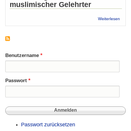
muslimischer Gelehrter
über
Weiterlesen
Islam
Konfe
gege
FGM/
sterre
Mitwi
Benutzername
22.
u.
23.
Nov.
Passwort
Passwort zurücksetzen