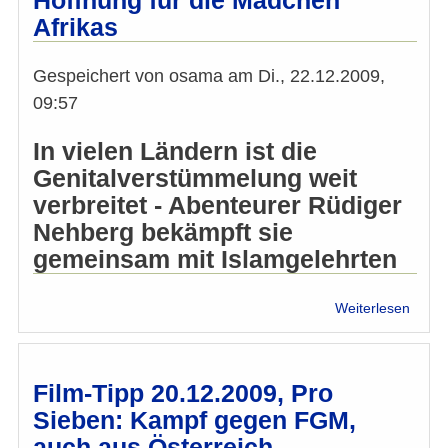
Hoffnung für die Mädchen
Texta
Afrikas
Gespeichert von
osama
am
Di., 22.12.2009,
09:57
In vielen Ländern ist die
Genitalverstümmelung weit
verbreitet - Abenteurer Rüdiger
Nehberg bekämpft sie
gemeinsam mit Islamgelehrten
über
Weiterlesen
Hoffn
für
die
Mädc
Film-Tipp 20.12.2009, Pro
Afrika
Sieben: Kampf gegen FGM,
auch aus Österreich