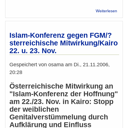
über
Weiterlesen
Yusuf
al-
Qara
schrei
Islam-Konferenz gegen FGM/?
Fatwa
sterreichische Mitwirkung/Kairo
„Weib
22. u. 23. Nov.
Genit
ist
ein
Gespeichert von
osama
am
Di., 21.11.2006,
Werk
20:28
des
Teufe
Österreichische Mitwirkung an
"Islam-Konferenz der Hoffnung"
am 22./23. Nov. in Kairo: Stopp
der weiblichen
Genitalverstümmelung durch
Aufklärung und Einfluss