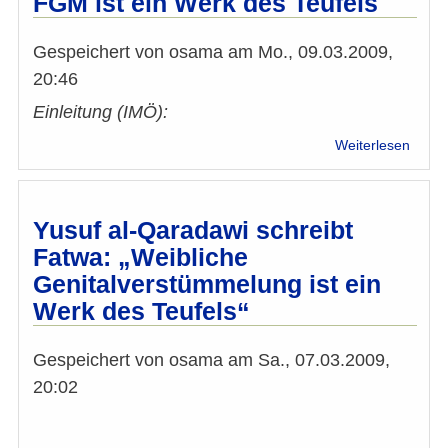
FGM ist ein Werk des Teufels
Ababa
FGM
ist
Gespeichert von
osama
am
Mo., 09.03.2009,
mit
20:46
den
Grund
Einleitung (IMÖ):
des
über
Weiterlesen
Islam
TARG
unver
Qara
und
schrei
desha
FGM
Yusuf al-Qaradawi schreibt
Sünd
ist
Fatwa: „Weibliche
ein
Genitalverstümmelung ist ein
Werk
des
Werk des Teufels“
Teufe
Gespeichert von
osama
am
Sa., 07.03.2009,
20:02