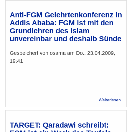
Abeb
Anti-
FGM
Anti-FGM Gelehrtenkonferenz in
Konfe
Addis Ababa: FGM ist mit den
mit
Grundlehren des Islam
IMÖ-
Betei
unvereinbar und deshalb Sünde
Gespeichert von
osama
am
Do., 23.04.2009,
19:41
über
Weiterlesen
Anti-
FGM
Geleh
in
TARGET: Qaradawi schreibt:
Addis