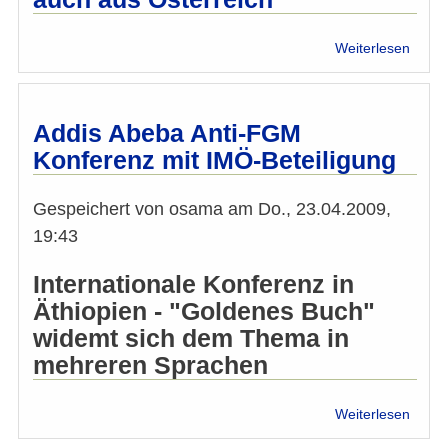
über
Weiterlesen
Film-
Tipp
20.12
Pro
Addis Abeba Anti-FGM
Siebe
Konferenz mit IMÖ-Beteiligung
Kamp
gege
FGM,
Gespeichert von
osama
am
Do., 23.04.2009,
auch
19:43
aus
Öster
Internationale Konferenz in
Äthiopien - "Goldenes Buch"
widemt sich dem Thema in
mehreren Sprachen
über
Weiterlesen
Addis