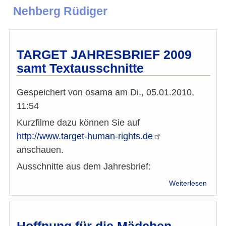
Nehberg Rüdiger
TARGET JAHRESBRIEF 2009
samt Textausschnitte
Gespeichert von
osama
am
Di., 05.01.2010,
11:54
Kurzfilme dazu können Sie auf
http://www.target-human-rights.de
anschauen.
Ausschnitte aus dem Jahresbrief:
über
Weiterlesen
TARG
JAHR
2009
samt