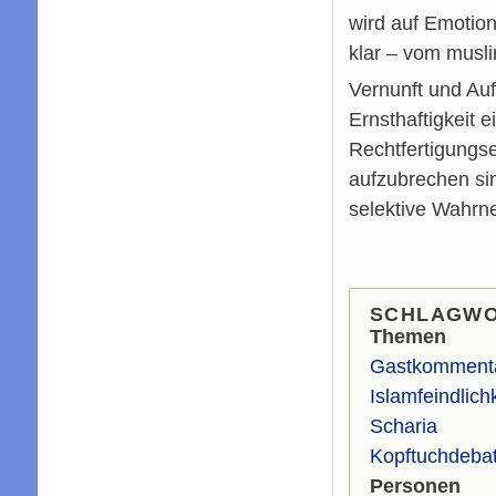
wird auf Emotion
klar – vom musl
Vernunft und Auf
Ernsthaftigkeit 
Rechtfertigungse
aufzubrechen sin
selektive Wahr
SCHLAGW
Themen
Gastkomment
Islamfeindlichk
Scharia
Kopftuchdebat
Personen