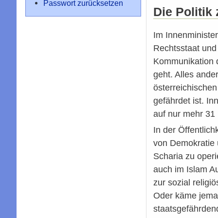
Passwort zurücksetzen
Die Politi
Im Innenminister
Rechtsstaat und 
Kommunikation d
geht. Alles ande
österreichische
gefährdet ist. I
auf nur mehr 31 
In der Öffentlich
von Demokratie u
Scharia zu operi
auch im Islam Au
zur sozial religi
Oder käme jemand
staatsgefährden