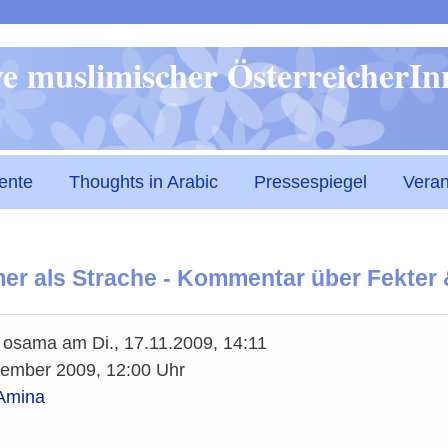
Direkt
ive muslimischer ÖsterreicherI
zum
Inhalt
ente
Thoughts in Arabic
Pressespiegel
Veran
er als Strache - Kommentar über Fekter
n
osama
am
Di., 17.11.2009, 14:11
vember 2009, 12:00 Uhr
 Amina