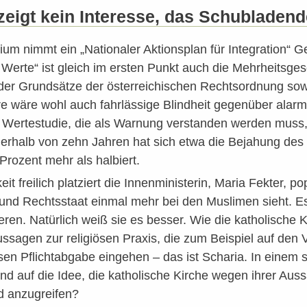
k zeigt kein Interesse, das Schublade
ium nimmt ein „Nationaler Aktionsplan für Integration“ G
Werte“ ist gleich im ersten Punkt auch die Mehrheitsge
er Grundsätze der österreichischen Rechtsordnung sowie
re wäre wohl auch fahrlässige Blindheit gegenüber alar
n Wertestudie, die als Warnung verstanden werden mus
nnerhalb von zehn Jahren hat sich etwa die Bejahung de
Prozent mehr als halbiert.
keit freilich platziert die Innenministerin, Maria Fekter,
nd Rechtsstaat einmal mehr bei den Muslimen sieht. Es 
eren. Natürlich weiß sie es besser. Wie die katholische 
ssagen zur religiösen Praxis, die zum Beispiel auf den
ösen Pflichtabgabe eingehen – das ist Scharia. In einem s
 auf die Idee, die katholische Kirche wegen ihrer Auss
d anzugreifen?