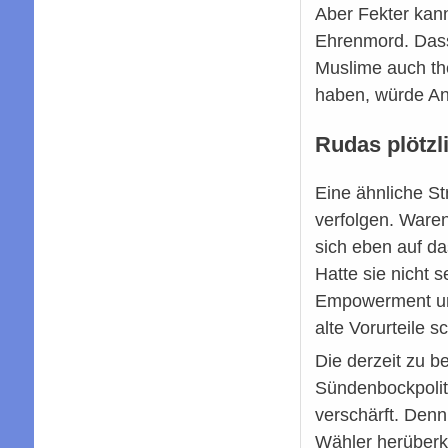
Aber Fekter kann
Ehrenmord. Dass 
Muslime auch the
haben, würde An
Rudas plötzl
Eine ähnliche St
verfolgen. Waren
sich eben auf da
Hatte sie nicht
Empowerment und
alte Vorurteile 
Die derzeit zu b
Sündenbockpoliti
verschärft. Den
Wähler herüberko