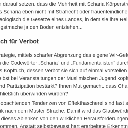
 darauf setzen, dass die Mehrheit mit Scharia Körperstr
Scharia eben nicht mit Strafrecht oder frauenfeindliche
ologisch die Gesetze eines Landes, in dem sie ihre Relig
gstmache ja den Boden entziehen...
ich für Verbot
rategie, mittels scharfer Abgrenzung das eigene Wir-Gef
 die Codewörter „Scharia“ und „Fundamentalisten“ durch d
s Kopftuch, dessen Verbot sie sich auf einmal vorstellen 
 selbst bei Veranstaltungen der Muslimischen Jugend ko
 Partizipation bestärkt? Ihnen Mut gemacht, dass Chan
schließlich überwinden würden?
eobachtenden Tendenzen von Effekthascherei sind fast sc
k nach dem Muster Strache. Damit wird das Glaubwürdigk
n dieses Ablenken von den wirklichen Herausforderunge
mmen. Anstatt selbstbewusst hart erarbeitete Erkenntni