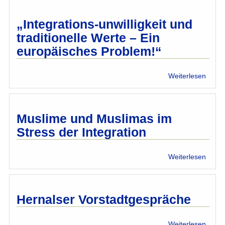
2017:
IMÖ
„Integrations-unwilligkeit und
Frage
traditionelle Werte – Ein
an
europäisches Problem!“
die
Spitz
der
über
Weiterlesen
kandi
„Integ
Parte
unwill
und
tradit
Muslime und Muslimas im
Wert
Stress der Integration
–
Ein
europ
über
Weiterlesen
Probl
Musl
und
Musli
im
Hernalser Vorstadtgespräche
Stres
der
über
Weiterlesen