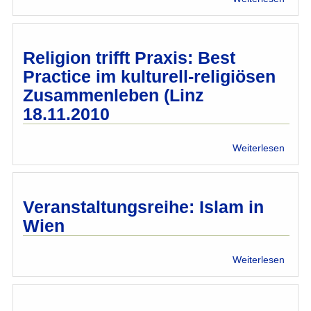
Integr
Herna
Vorst
Religion trifft Praxis: Best
Practice im kulturell-religiösen
Zusammenleben (Linz
18.11.2010
über
Weiterlesen
Relig
trifft
Praxis
Best
Veranstaltungsreihe: Islam in
Pract
Wien
im
kultur
religi
über
Weiterlesen
Zusa
Veran
(Linz
Islam
18.11
in