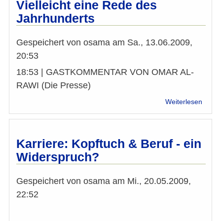
Wien
Vielleicht eine Rede des
Jahrhunderts
Gespeichert von
osama
am
Sa., 13.06.2009,
20:53
18:53 | GASTKOMMENTAR VON OMAR AL-
RAWI (Die Presse)
über
Weiterlesen
Vielle
eine
Rede
des
Karriere: Kopftuch & Beruf - ein
Jahrh
Widerspruch?
Gespeichert von
osama
am
Mi., 20.05.2009,
22:52