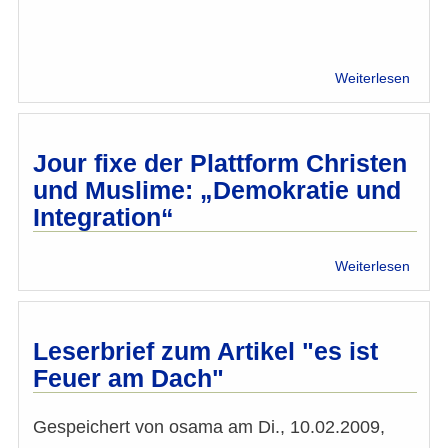
über
Weiterlesen
Karrie
Kopft
&
Beruf
Jour fixe der Plattform Christen
-
und Muslime: „Demokratie und
ein
Integration“
Wider
über
Weiterlesen
Jour
fixe d
Platt
Chris
Leserbrief zum Artikel "es ist
und
Feuer am Dach"
Musli
„Demo
und
Gespeichert von
osama
am
Di., 10.02.2009,
Integr