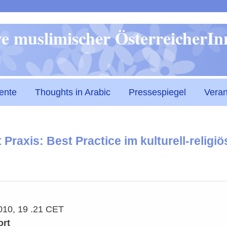
Direkt
ive muslimischer ÖsterreicherI
zum
Inhalt
ente
Thoughts in Arabic
Pressespiegel
Veran
ft Praxis: Best Practice im kulturell-rel
010, 19
.
21 CET
ort