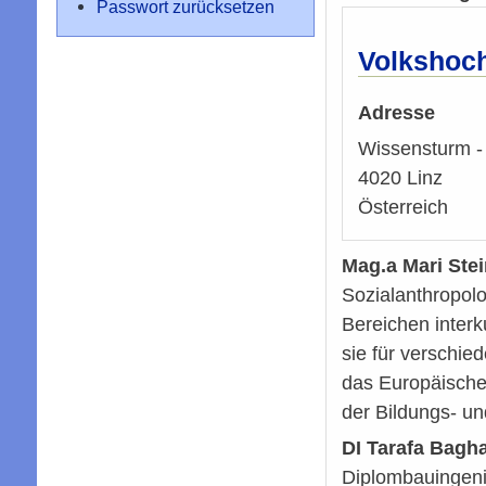
Passwort zurücksetzen
Volkshoch
Adresse
Wissensturm -
4020
Linz
Österreich
Mag.a Mari Ste
Sozialanthropolo
Bereichen interku
sie für verschie
das Europäische
der Bildungs- un
DI Tarafa Bagha
Diplombauingenie