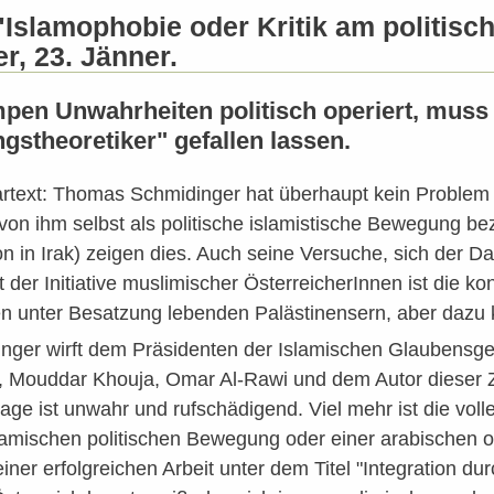
 "Islamophobie oder Kritik am politis
r, 23. Jänner.
pen Unwahrheiten politisch operiert, muss 
stheoretiker" gefallen lassen.
rtext: Thomas Schmidinger hat überhaupt kein Problem 
von ihm selbst als politische islamistische Bewegung b
on in Irak) zeigen dies. Auch seine Versuche, sich der 
 der Initiative muslimischer ÖsterreicherInnen ist die ko
den unter Besatzung lebenden Palästinensern, aber dazu
ger wirft dem Präsidenten der Islamischen Glaubensge
, Mouddar Khouja, Omar Al-Rawi und dem Autor dieser Z
age ist unwahr und rufschädigend. Viel mehr ist die vol
slamischen politischen Bewegung oder einer arabischen
ner erfolgreichen Arbeit unter dem Titel "Integration dur