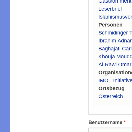
Gastkomment
Leserbrief
Islamismusvor
Personen
Schmidinger 
Ibrahim Adna
Baghajati Car
Khouja Moudd
Al-Rawi Omar
Organisation
IMÖ - Initiati
Ortsbezug
Österreich
Benutzername