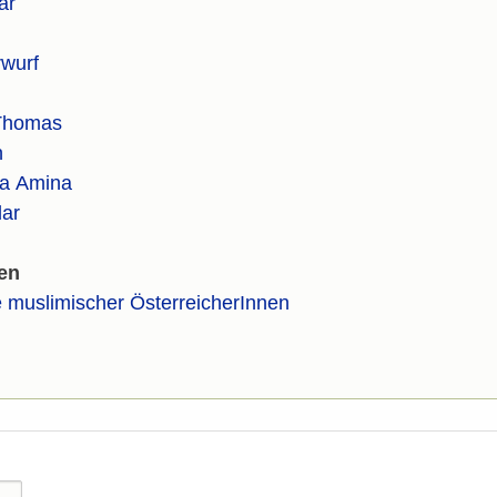
ar
wurf
Thomas
n
la Amina
ar
en
ve muslimischer ÖsterreicherInnen