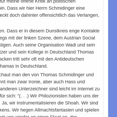
ür meine offene Kritik an politischen
in. Dass wir hier Herrn Schmidinger eine
eckt doch dahinter offensichtlich das Verlangen,
ben. Dass er in diesem Dunstkreis enge Kontakte
bwegs mit der linken Szene, dem Austrian Social
ätigen. Auch seine Organisation Wadi und sein
tzer und sein Kollege in Deutschland Thomas
ken tritt sehr oft mit den Antideutschen
Bahamas in Deutschland.
g. Schaut man den von Thomas Schmidinger und
ennt man zwar Ironie, aber auch Hass und
deren Unterzeichner sind leicht im Internet zu
r sich: "(. . .) Wir Philozionisten haben uns der
 Ja, wir instrumentalisieren die Shoah. Wir sind
nkens. Wir hegen Allmachtsfantasien und spielen
ir uns wieder an einen Staat an, der