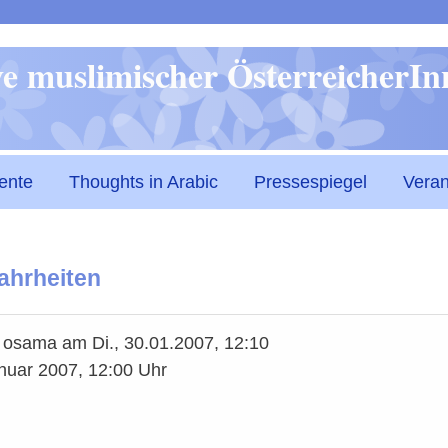
Direkt
ive muslimischer ÖsterreicherI
zum
Inhalt
ente
Thoughts in Arabic
Pressespiegel
Veran
hrheiten
n
osama
am
Di., 30.01.2007, 12:10
anuar 2007, 12:00 Uhr