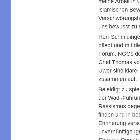
meine Arbeit in 
islamischen Bewe
Verschwörungsfan
uns bewusst zu 
Herr Schmidinger
pflegt und mit d
Forum, NGOs des 
Chef Thomas von
Uwer sind klare 
zusammen auf, ja
Beleidigt zu spi
der Wadi-Führung
Rassismus gegen
finden und in be
Erinnerung versc
unvernünftige Ig
Sharons Regierun