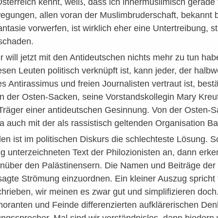
Österreich kennt, weiß, dass ich innermuslimisch gerade f
gungen, allen voran der Muslimbruderschaft, bekannt b
tasie vorwerfen, ist wirklich eher eine Untertreibung, st
schaden.
 will jetzt mit den Antideutschen nichts mehr zu tun ha
iesen Leuten politisch verknüpft ist, kann jeder, der hal
Antirassimus und freien Journalisten vertraut ist, best
 der Osten-Sacken, seine Vorstandskollegin Mary Kreu
Träger einer antideutschen Gesinnung. Von der Osten-Sac
 auch mit der als rassistisch geltenden Organisation 
elen ist im politischen Diskurs die schlechteste Lösun
 unterzeichneten Text der Philozionisten an, dann erk
über den Palästinensern. Die Namen und Beiträge der an
sagte Strömung einzuordnen. Ein kleiner Auszug spricht fü
hrieben, wir meinen es zwar gut und simplifizieren doch.
noranten und Feinde differenzierten aufklärerischen De
gssprecher. Mal sind wir verständnislos, dann biedern w