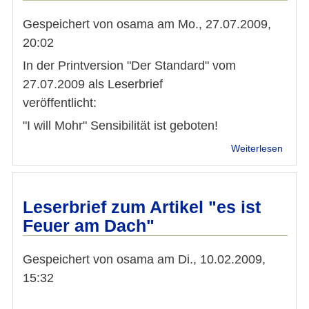
Tilma
Nagel
Gespeichert von
osama
am
Mo., 27.07.2009,
20:02
In der Printversion "Der Standard" vom
27.07.2009 als Leserbrief
veröffentlicht:
"I will Mohr" Sensibilität ist geboten!
über
Weiterlesen
Eski
"I
will
Mohr"
Leserbrief zum Artikel "es ist
Sensib
Feuer am Dach"
ist
gebot
Gespeichert von
osama
am
Di., 10.02.2009,
15:32