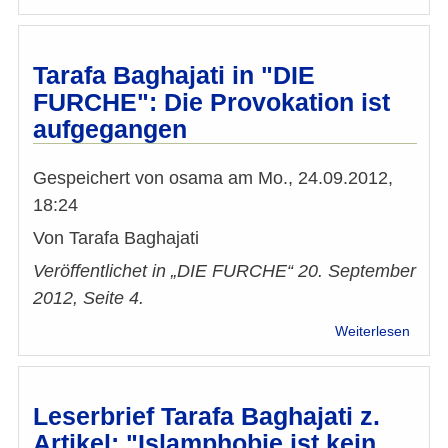
Leser
Taraf
BAGH
zum
Tarafa Baghajati in "DIE
Querg
FURCHE": Die Provokation ist
Komm
aufgegangen
Marti
Engel
vom
Gespeichert von
osama
am
Mo., 24.09.2012,
2.
18:24
Sept
2014:
Von Tarafa Baghajati
Veröffentlichet in „DIE FURCHE“ 20. September
2012, Seite 4.
über
Weiterlesen
Taraf
Bagha
in
"DIE
Leserbrief Tarafa Baghajati z.
FURC
Artikel: "Islamphobie ist kein
Die