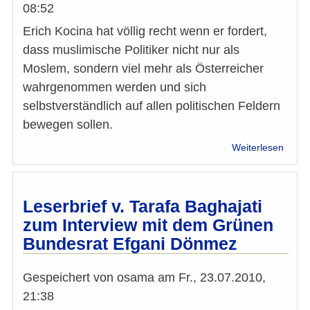
08:52
Erich Kocina hat völlig recht wenn er fordert,
dass muslimische Politiker nicht nur als
Moslem, sondern viel mehr als Österreicher
wahrgenommen werden und sich
selbstverständlich auf allen politischen Feldern
bewegen sollen.
über
Weiterlesen
Leser
Brief
zur
"Die
Leserbrief v. Tarafa Baghajati
Press
zum Interview mit dem Grünen
-
Bundesrat Efgani Dönmez
Leitar
Wir
brauc
Gespeichert von
osama
am
Fr., 23.07.2010,
mehr
21:38
mode