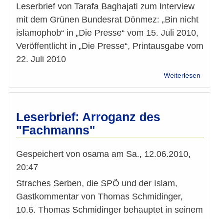
Musl
Leserbrief von Tarafa Baghajati zum Interview
mit dem Grünen Bundesrat Dönmez: „Bin nicht
islamophob“ in „Die Presse“ vom 15. Juli 2010,
Veröffentlicht in „Die Presse“, Printausgabe vom
22. Juli 2010
über
Weiterlesen
Leser
v.
Taraf
Bagha
Leserbrief: Arroganz des
zum
"Fachmanns"
Inter
mit
dem
Gespeichert von
osama
am
Sa., 12.06.2010,
Grün
20:47
Bunde
Efgan
Straches Serben, die SPÖ und der Islam,
Dönm
Gastkommentar von Thomas Schmidinger,
10.6. Thomas Schmidinger behauptet in seinem