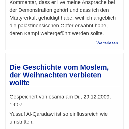
Kommentar, dass er live meine Ansprache bei
der Demonstration gehört und dass ich den
Märtyrerkult gehuldigt habe, weil ich angeblich
die palästinensischen Opfer erwähnt habe,
deren Kampf weitergeführt werden sollte.
über
Weiterlesen
Leserb
Arrog
des
"Fac
Die Geschichte vom Moslem,
der Weihnachten verbieten
wollte
Gespeichert von
osama
am
Di., 29.12.2009,
19:07
Yussuf Al-Qaradawi ist so einflussreich wie
umstritten.