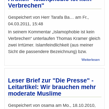
Verbrechen"
Provo
ist
aufg
Gespeichert von
Herr Tarafa Ba…
am
Fr.,
04.03.2011, 15:48
In seinem Kommentar „Islamophobie ist kein
Verbrechen“ unterlaufen Thomas Kramer gleich
zwei Irrtümer. Islamfeindlichkeit (aus meiner
Sicht die passendere Bezeichnung) bzw.
über
Weiterlesen
Leser
Taraf
Bagha
z.
Leser Brief zur "Die Presse" -
Artikel
Leitartikel: Wir brauchen mehr
"Isla
moderate Muslime
ist
kein
Verbr
Gespeichert von
osama
am
Mo., 18.10.2010,