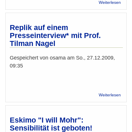
über
Weiterlesen
Die
Gesch
vom
Mosl
Replik auf einem
der
Presseinterview* mit Prof.
Weihn
Tilman Nagel
verbi
wollte
Gespeichert von
osama
am
So., 27.12.2009,
09:35
über
Weiterlesen
Repli
auf
eine
Press
Eskimo "I will Mohr":
mit
Sensibilität ist geboten!
Prof.