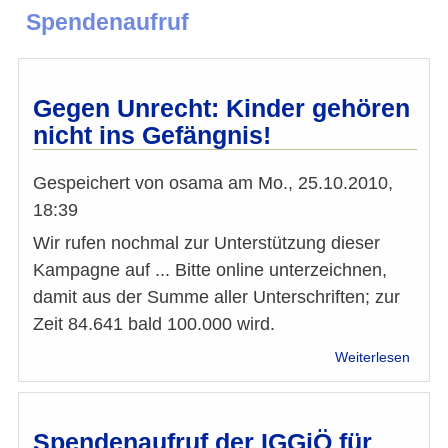
Spendenaufruf
Gegen Unrecht: Kinder gehören
nicht ins Gefängnis!
Gespeichert von
osama
am
Mo., 25.10.2010,
18:39
Wir rufen nochmal zur Unterstützung dieser
Kampagne auf ... Bitte online unterzeichnen,
damit aus der Summe aller Unterschriften; zur
Zeit 84.641 bald 100.000 wird.
über
Weiterlesen
Gege
Unrec
Kinde
gehö
Spendenaufruf der IGGiÖ für