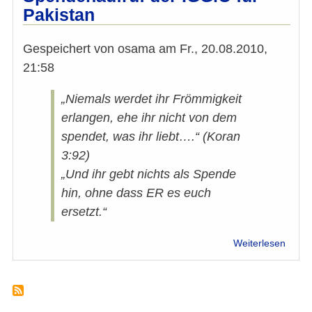
nicht
Pakistan
ins
Gefän
Gespeichert von
osama
am
Fr., 20.08.2010,
21:58
„Niemals werdet ihr Frömmigkeit
erlangen, ehe ihr nicht von dem
spendet, was ihr liebt….“ (Koran
3:92)
„Und ihr gebt nichts als Spende
hin, ohne dass ER es euch
ersetzt.“
über
Weiterlesen
Spend
der
IGGi
für
Pakis