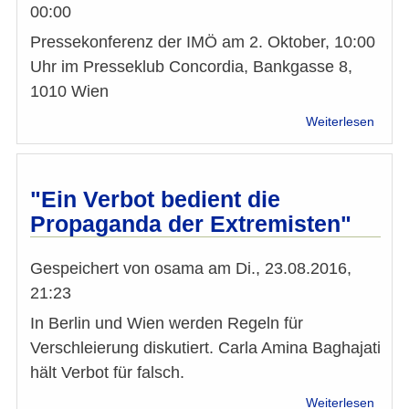
00:00
Pressekonferenz der IMÖ am 2. Oktober, 10:00
Uhr im Presseklub Concordia, Bankgasse 8,
1010 Wien
über
Weiterlesen
Wahl
Natio
2017:
Einla
"Ein Verbot bedient die
zur
Propaganda der Extremisten"
Press
der
IMÖ
Gespeichert von
osama
am
Di., 23.08.2016,
21:23
In Berlin und Wien werden Regeln für
Verschleierung diskutiert. Carla Amina Baghajati
hält Verbot für falsch.
über
Weiterlesen