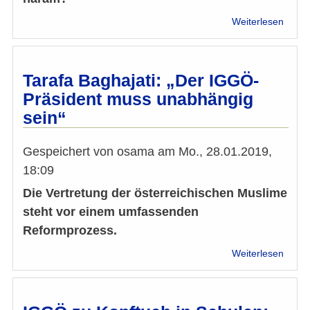
über
Weiterlesen
Inter
mit
Taraf
Bagha
Tarafa Baghajati: „Der IGGÖ-
halal
Präsident muss unabhängig
&
sein“
hara
im
Islam
Gespeichert von
osama
am
Mo., 28.01.2019,
18:09
Die Vertretung der österreichischen Muslime
steht vor einem umfassenden
Reformprozess.
über
Weiterlesen
Taraf
Bagha
„Der
IGGÖ