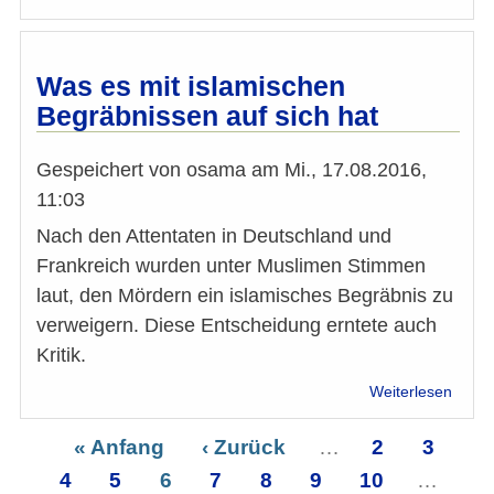
"Ein
Verbo
bedie
die
Was es mit islamischen
Prop
Begräbnissen auf sich hat
der
Extre
Gespeichert von
osama
am
Mi., 17.08.2016,
11:03
Nach den Attentaten in Deutschland und
Frankreich wurden unter Muslimen Stimmen
laut, den Mördern ein islamisches Begräbnis zu
verweigern. Diese Entscheidung erntete auch
Kritik.
über
Weiterlesen
Was
es
Erste
« Anfang
Vorherige
‹ Zurück
…
Seite
2
Seite
3
Se
mit
Seitennummerierung
4
Seite
Seite
5
Seite
6
Seite
Seite
7
Seite
8
Seite
9
Seite
10
…
islam
Nä