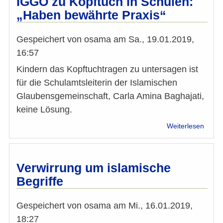
IGGÖ zu Kopftuch in Schulen:
Präsi
„Haben bewährte Praxis“
muss
unabh
sein“
Gespeichert von
osama
am
Sa., 19.01.2019,
16:57
Kindern das Kopftuchtragen zu untersagen ist
für die Schulamtsleiterin der Islamischen
Glaubensgemeinschaft, Carla Amina Baghajati,
keine Lösung.
über
Weiterlesen
IGGÖ
zu
Kopft
in
Verwirrung um islamische
Schul
Begriffe
„Hab
bewäh
Praxis
Gespeichert von
osama
am
Mi., 16.01.2019,
18:27