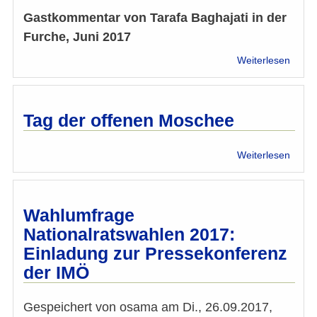
Gastkommentar von Tarafa Baghajati in der
Furche, Juni 2017
über
Weiterlesen
Verwi
um
islam
Begrif
Tag der offenen Moschee
über
Weiterlesen
Tag
der
offen
Mosc
Wahlumfrage
Nationalratswahlen 2017:
Einladung zur Pressekonferenz
der IMÖ
Gespeichert von
osama
am
Di., 26.09.2017,