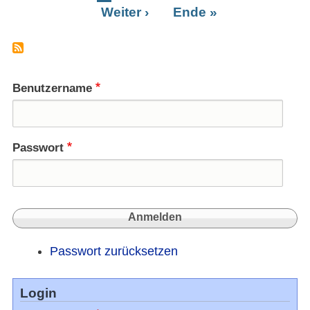
Begrä
Weiter ›
Letzte
Ende »
Se
auf
Seite
sich
hat
Benutzername
Passwort
Passwort zurücksetzen
Login