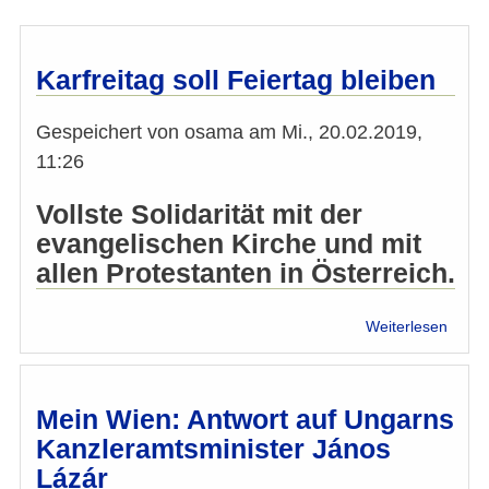
Karfreitag soll Feiertag bleiben
Gespeichert von
osama
am
Mi., 20.02.2019,
11:26
Vollste Solidarität mit der
evangelischen Kirche und mit
allen Protestanten in Österreich.
über
Weiterlesen
Karfre
soll
Feier
bleib
Mein Wien: Antwort auf Ungarns
Kanzleramtsminister János
Lázár