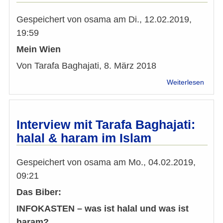
Gespeichert von
osama
am
Di., 12.02.2019,
19:59
Mein Wien
Von Tarafa Baghajati, 8. März 2018
über
Weiterlesen
Mein
Wien:
Antwo
auf
Interview mit Tarafa Baghajati:
Unga
halal & haram im Islam
Kanzl
Jáno
Lázár
Gespeichert von
osama
am
Mo., 04.02.2019,
09:21
Das Biber:
INFOKASTEN – was ist halal und was ist
haram?