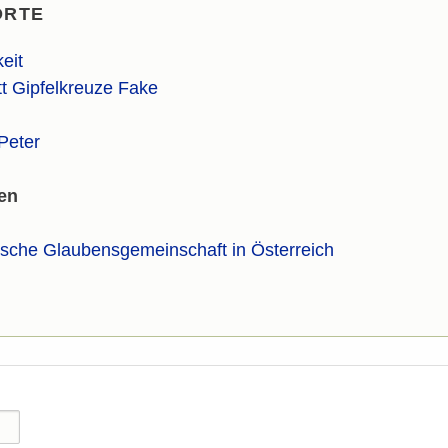
ORTE
eit
t Gipfelkreuze Fake
Peter
en
ische Glaubensgemeinschaft in Österreich