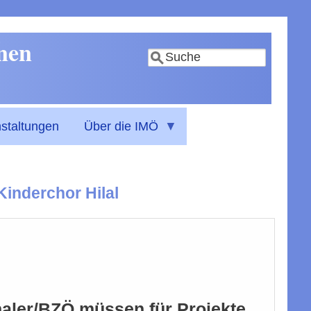
nnen
Suche
staltungen
Über die IMÖ
Kinderchor Hilal
aler/BZÖ müssen für Projekte