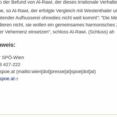
o der Befund von Al-Rawi, der dieses irrationale Verhalte
e, so Al-Rawi, der erfolgte Vergleich mit Westenthaler 
ender Aufhusserei ohnedies nicht weit kommt": "Die Men
dieren nicht, sie wollen ein gemeinsames harmonische
ller Vehemenz einsetzen", schloss Al-Rawi. (Schluss) ah
nweis:
er SPÖ-Wien
53 427-222
spoe.at
(mailto:wien[dot]presse[at]spoe[dot]at)
spoe.at