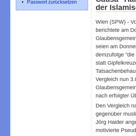
Passwort zurücksetzen
der Islami
Wien (SPW) - Vo
berichtete am D
Glaubensgemeins
seien am Donner
demzufolge "die
statt Gipfelkreu
Tatsachenbehaup
Vergleich nun 3
Glaubensgemein
nach erfolgter Ü
Den Vergleich n
gegenüber musli
Jörg Haider ange
motivierte Pseud