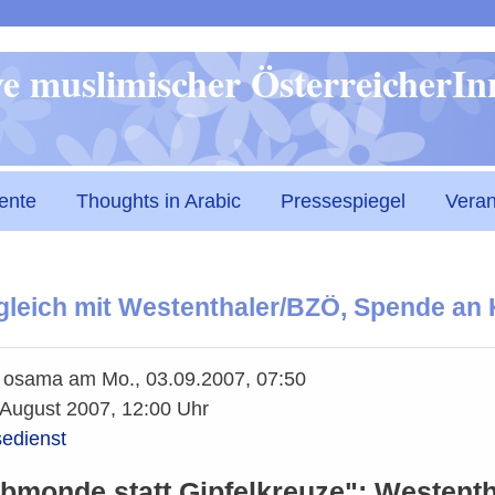
Direkt
ive muslimischer ÖsterreicherI
zum
Inhalt
ente
Thoughts in Arabic
Pressespiegel
Veran
gleich mit Westenthaler/BZÖ, Spende an 
n
osama
am
Mo., 03.09.2007, 07:50
 August 2007, 12:00 Uhr
edienst
bmonde statt Gipfelkreuze": Westenth