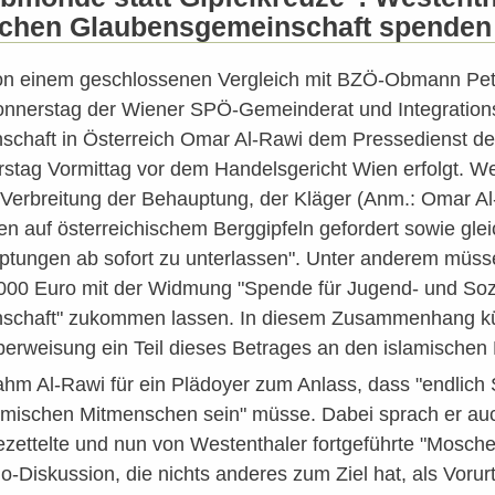
schen Glaubensgemeinschaft spenden
n einem geschlossenen Vergleich mit BZÖ-Obmann Pete
onnerstag der Wiener SPÖ-Gemeinderat und Integrations
chaft in Österreich Omar Al-Rawi dem Pressedienst der
stag Vormittag vor dem Handelsgericht Wien erfolgt. We
 Verbreitung der Behauptung, der Kläger (Anm.: Omar A
zen auf österreichischem Berggipfeln gefordert sowie gle
tungen ab sofort zu unterlassen". Unter anderem müss
.000 Euro mit der Widmung "Spende für Jugend- und Sozi
schaft" zukommen lassen. In diesem Zusammenhang kü
berweisung ein Teil dieses Betrages an den islamischen 
ahm Al-Rawi für ein Plädoyer zum Anlass, dass "endlic
mischen Mitmenschen sein" müsse. Dabei sprach er au
zettelte und nun von Westenthaler fortgeführte "Moschee
o-Diskussion, die nichts anderes zum Ziel hat, als Vor