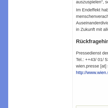
auszuspielen", s
Im Endeffekt hab
menschenveracht
Auseinanderdivi
in Zukunft mit a
Rückfragehi
Pressedienst d
Tel.: ++43/ 01/ 
wien.presse
[at]
http://www.wien.