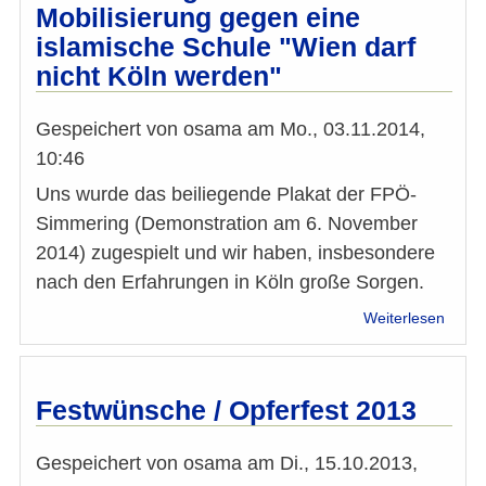
Entwu
Mobilisierung gegen eine
zur
islamische Schule "Wien darf
Novel
des
nicht Köln werden"
Islam
Gespeichert von
osama
am
Mo., 03.11.2014,
10:46
Uns wurde das beiliegende Plakat der FPÖ-
Simmering (Demonstration am 6. November
2014) zugespielt und wir haben, insbesondere
nach den Erfahrungen in Köln große Sorgen.
über
Weiterlesen
Auss
der
IMÖ:
FPÖ-
Festwünsche / Opferfest 2013
Mobil
gege
Gespeichert von
osama
am
Di., 15.10.2013,
eine