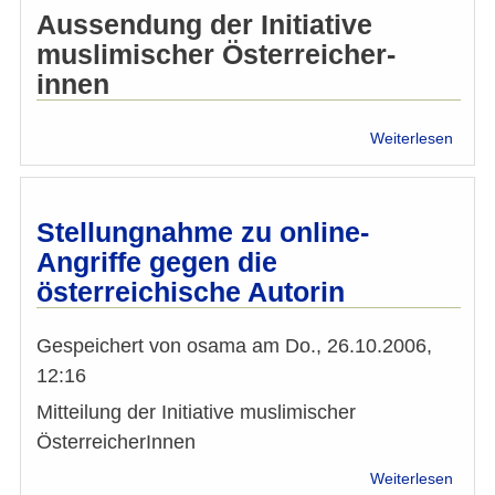
Aussendung der Initiative
muslimischer Österreicher-
innen
über
Weiterlesen
IMÖ:
Traue
um
Ableb
Stellungnahme zu online-
von
Angriffe gegen die
Paul
österreichische Autorin
Schul
Gespeichert von
osama
am
Do., 26.10.2006,
12:16
Mitteilung der Initiative muslimischer
ÖsterreicherInnen
über
Weiterlesen