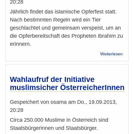
islam
20:28
Schul
Jährlich findet das islamische Opferfest statt.
"Wien
darf
Nach bestimmten Regeln wird ein Tier
nicht
geschlachtet und gemeinsam verspeist, um an
Köln
die Opferbereitschaft des Propheten Ibrahim zu
werde
erinnern.
über
Weiterlesen
Fest
/
Opfer
2013
Wahlaufruf der Initiative
muslimsicher ÖsterreicherInnen
Gespeichert von
osama
am
Do., 19.09.2013,
20:28
Circa 250.000 Muslime in Österreich sind
Staatsbürgerinnen und Staatsbürger.