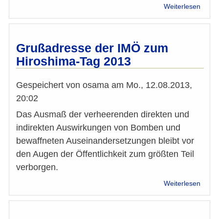
über
Weiterlesen
Wahla
der
Initiat
musli
Grußadresse der IMÖ zum
Öster
Hiroshima-Tag 2013
Gespeichert von
osama
am
Mo., 12.08.2013,
20:02
Das Ausmaß der verheerenden direkten und
indirekten Auswirkungen von Bomben und
bewaffneten Auseinandersetzungen bleibt vor
den Augen der Öffentlichkeit zum größten Teil
verborgen.
über
Weiterlesen
Gruß
der
IMÖ