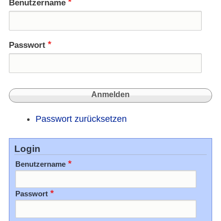
der
Benutzername
Nahost
Passwort
Passwort zurücksetzen
Login
Benutzername
Passwort