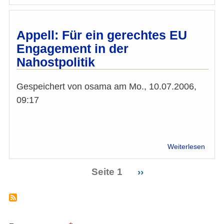
Stell
zu
online
Angrif
Appell: Für ein gerechtes EU
gege
Engagement in der
die
Nahostpolitik
öster
Autor
Gespeichert von
osama
am
Mo., 10.07.2006,
09:17
über
Weiterlesen
Appell
Für
Seite 1
Nächste
››
ein
Seitennummerierung
Seite
gerec
EU
Enga
in