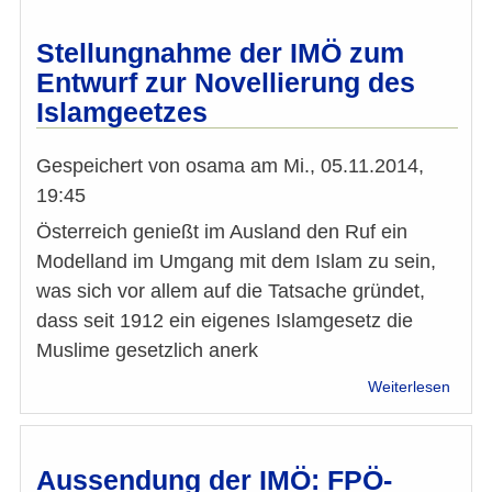
2017:
IMÖ
Stellungnahme der IMÖ zum
Frage
Entwurf zur Novellierung des
an
Islamgeetzes
die
Spitz
der
Gespeichert von
osama
am
Mi., 05.11.2014,
kandi
19:45
Parte
Österreich genießt im Ausland den Ruf ein
Modelland im Umgang mit dem Islam zu sein,
was sich vor allem auf die Tatsache gründet,
dass seit 1912 ein eigenes Islamgesetz die
Muslime gesetzlich anerk
über
Weiterlesen
Stell
der
IMÖ
zum
Aussendung der IMÖ: FPÖ-