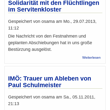
zum
Solidarität mit den Flüchtlingen
Hiros
im Servitenkloster
Tag
2013
Gespeichert von
osama
am
Mo., 29.07.2013,
11:12
Die Nachricht von den Festnahmen und
geplanten Abschiebungen hat in uns große
Bestürzung ausgelöst.
über
Weiterlesen
Solida
mit
den
Flüch
IMÖ: Trauer um Ableben von
im
Paul Schulmeister
Servit
Gespeichert von
osama
am
Sa., 05.11.2011,
21:13