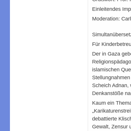
Einleitendes Imp
Moderation: Car
Simultanüberset
Für Kinderbetreu
Der in Gaza geb
Religionspädagog
islamischen Quel
Stellungnahmen 
Scheich Adnan, 
Denkanstöße na
Kaum ein Thema h
„Karikaturenstre
debattierte Klis
Gewalt, Zensur 