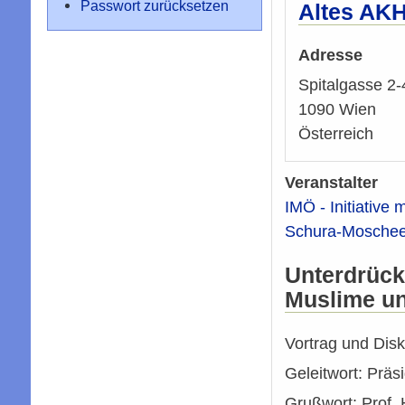
Passwort zurücksetzen
Altes AKH
Adresse
Spitalgasse 2-
1090
Wien
Österreich
Veranstalter
IMÖ - Initiative
Schura-Mosche
Unterdrüc
Muslime un
Vortrag und Dis
Geleitwort: Prä
Grußwort: Prof.