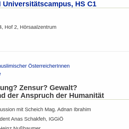
 Universitätscampus, HS C1
4, Hof 2, Hörsaalzentrum
 muslimischer ÖsterreicherInnen
e
kung? Zensur? Gewalt?
d der Anspruch der Humanität
kussion mit Scheich Mag. Adnan Ibrahim
sident Anas Schakfeh, IGGiÖ
 Heinz Nußbaumer