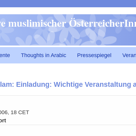
Direkt
ive muslimischer ÖsterreicherI
zum
Inhalt
ente
Thoughts in Arabic
Pressespiegel
Veran
Islam: Einladung: Wichtige Veranstaltung
006, 18 CET
ort