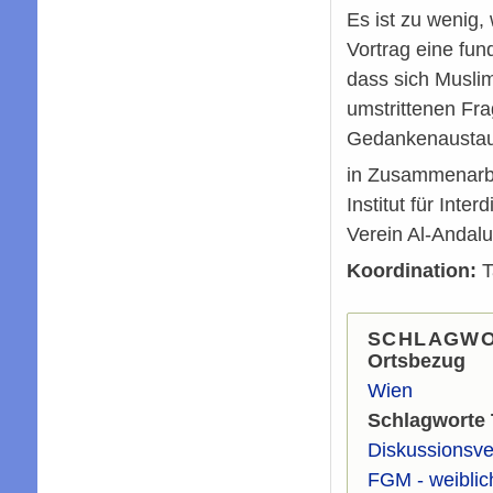
Es ist zu wenig,
Vortrag eine fun
dass sich Musli
umstrittenen Fr
Gedankenaustau
in Zusammenarbei
Institut für Int
Verein Al-Andal
Koordination:
T
SCHLAGW
Ortsbezug
Wien
Schlagworte
Diskussionsve
FGM - weiblic