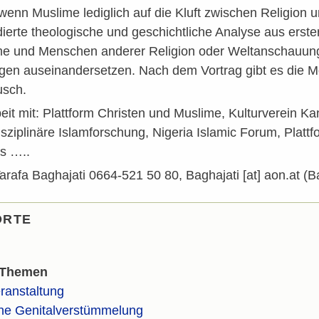
 wenn Muslime lediglich auf die Kluft zwischen Religion 
dierte theologische und geschichtliche Analyse aus erster
me und Menschen anderer Religion oder Weltanschauun
agen auseinandersetzen. Nach dem Vortrag gibt es die M
sch.
t mit: Plattform Christen und Muslime, Kulturverein K
erdisziplinäre Islamforschung, Nigeria Islamic Forum, Pla
us …..
arafa Baghajati 0664-521 50 80,
Baghajati
[at]
aon.at
(Ba
ORTE
 Themen
ranstaltung
he Genitalverstümmelung