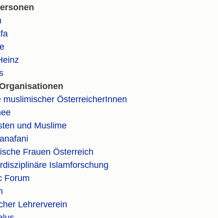
Personen
n
fa
e
Heinz
s
Organisationen
ve muslimischer ÖsterreicherInnen
hee
isten und Muslime
Kanafani
sche Frauen Österreich
terdisziplinäre Islamforschung
ic Forum
m
her Lehrerverein
alus