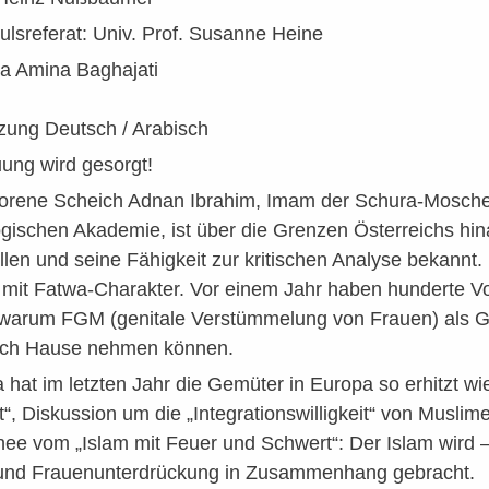
ulsreferat: Univ. Prof. Susanne Heine
la Amina Baghajati
zung Deutsch / Arabisch
ung wird gesorgt!
orene Scheich Adnan Ibrahim, Imam der Schura-Mosche
ischen Akademie, ist über die Grenzen Österreichs hina
len und seine Fähigkeit zur kritischen Analyse bekannt. B
mit Fatwa-Charakter. Vor einem Jahr haben hunderte V
warum FGM (genitale Verstümmelung von Frauen) als Gew
ch Hause nehmen können.
at im letzten Jahr die Gemüter in Europa so erhitzt wi
it“, Diskussion um die „Integrationswilligkeit“ von Musli
chee vom „Islam mit Feuer und Schwert“: Der Islam wird –
und Frauenunterdrückung in Zusammenhang gebracht.