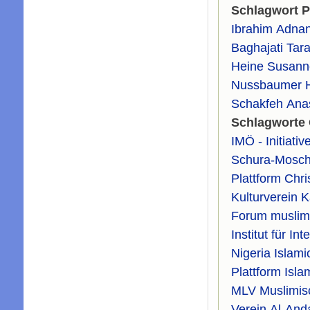
Schlagwort 
Ibrahim Adna
Baghajati Tara
Heine Susann
Nussbaumer 
Schakfeh Ana
Schlagworte 
IMÖ - Initiati
Schura-Mosc
Plattform Chr
Kulturverein 
Forum muslimi
Institut für In
Nigeria Islam
Plattform Isla
MLV Muslimisc
Verein Al-And