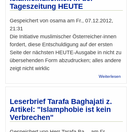
Tageszeitung HEUTE
von
Taraf
Bagha
Gespeichert von
osama
am
Fr., 07.12.2012,
in
21:31
der
Krone
Die Initiative muslimischer Österreicher-innen
fordert, diese Entschuldigung auf der ersten
Seite der nächsten HEUTE-Ausgabe in nicht zu
übersehenden Form abzudrucken; alles andere
zeigt nicht wirklic
über
Weiterlesen
Stell
zur
Islamf
in
Leserbrief Tarafa Baghajati z.
der
Artikel: "Islamphobie ist kein
Tages
Verbrechen"
HEUT
Gespeichert von
Herr Tarafa Ba…
am
Fr.,