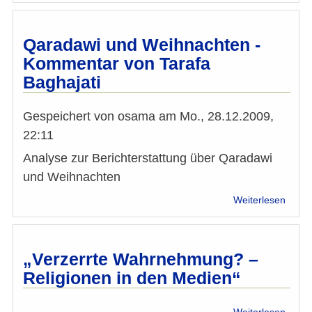
SPIE
ONLI
zum
Qaradawi und Weihnachten -
Qara
Kommentar von Tarafa
Baghajati
Gespeichert von
osama
am
Mo., 28.12.2009,
22:11
Analyse zur Berichterstattung über Qaradawi
und Weihnachten
über
Weiterlesen
Qara
und
Weihn
-
„Verzerrte Wahrnehmung? –
Komm
Religionen in den Medien“
von
Taraf
Bagha
über