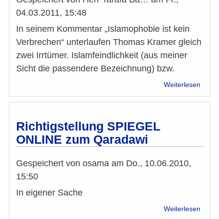
04.03.2011, 15:48
In seinem Kommentar „Islamophobie ist kein
Verbrechen“ unterlaufen Thomas Kramer gleich
zwei Irrtümer. Islamfeindlichkeit (aus meiner
Sicht die passendere Bezeichnung) bzw.
über
Weiterlesen
Leser
Taraf
Bagha
z.
Richtigstellung SPIEGEL
Artikel
ONLINE zum Qaradawi
"Isla
ist
kein
Gespeichert von
osama
am
Do., 10.06.2010,
Verbr
15:50
In eigener Sache
über
Weiterlesen
Richti