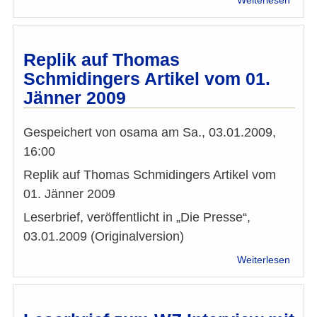
Weiterlesen
„Verz
Wahr
–
Relig
Replik auf Thomas
in
Schmidingers Artikel vom 01.
den
Jänner 2009
Medie
Gespeichert von
osama
am
Sa., 03.01.2009,
16:00
Replik auf Thomas Schmidingers Artikel vom
01. Jänner 2009
Leserbrief, veröffentlicht in „Die Presse“,
03.01.2009 (Originalversion)
über
Weiterlesen
Repli
auf
Thom
Schmi