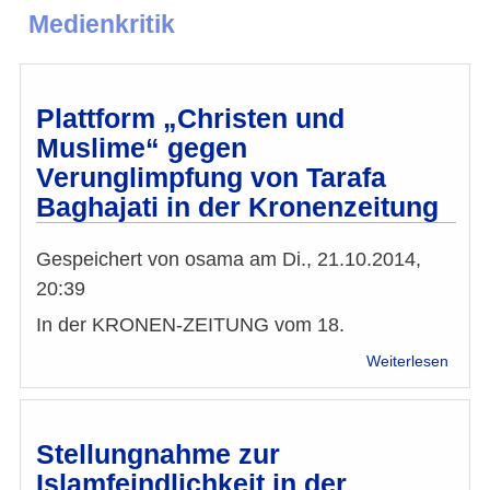
Medienkritik
Plattform „Christen und
Muslime“ gegen
Verunglimpfung von Tarafa
Baghajati in der Kronenzeitung
Gespeichert von
osama
am
Di., 21.10.2014,
20:39
In der KRONEN-ZEITUNG vom 18.
über
Weiterlesen
Platt
„Chri
und
Musli
Stellungnahme zur
gege
Islamfeindlichkeit in der
Verun