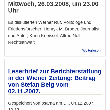
Mittwoch, 26.03.2008, um 23.00
Uhr
Es diskutierten Werner Ruf, Politologe und
Friedensforscher; Henryk M. Broder, Journalist
und Autor; Karin Kneissel; Alfred Noll,
Rechtsanwalt
über
Weiterlesen
Satire
von
Baruc
Wolsk
Leserbrief zur Berichterstattung
zum
in der Wiener Zeitung: Beitrag
ORF
von Stefan Beig vom
Club2
02.11.2007.
Gespeichert von
osama
am
Di., 04.12.2007,
10:32