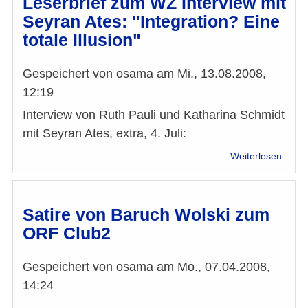
Leserbrief zum WZ Interview mit
Artike
Seyran Ates: "Integration? Eine
vom
totale Illusion"
01.
Jänne
2009
Gespeichert von
osama
am
Mi., 13.08.2008,
12:19
Interview von Ruth Pauli und Katharina Schmidt
mit Seyran Ates, extra, 4. Juli:
über
Weiterlesen
Leser
zum
WZ
Inter
Satire von Baruch Wolski zum
mit
ORF Club2
Seyra
Ates:
"Integ
Gespeichert von
osama
am
Mo., 07.04.2008,
Eine
14:24
totale
Illusi