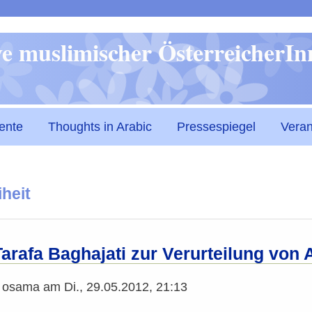
Direkt
ive muslimischer ÖsterreicherI
zum
Inhalt
ente
Thoughts in Arabic
Pressespiegel
Veran
heit
Tarafa Baghajati zur Verurteilung von
n
osama
am
Di., 29.05.2012, 21:13