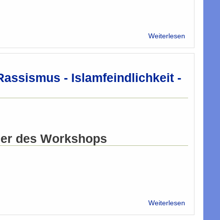
Imam
über
Weiterlesen
Interview
WIENERIN
mit
Amina
ssismus - Islamfeindlichkeit -
Baghajat
ier des Workshops
über
Weiterlesen
Imame-