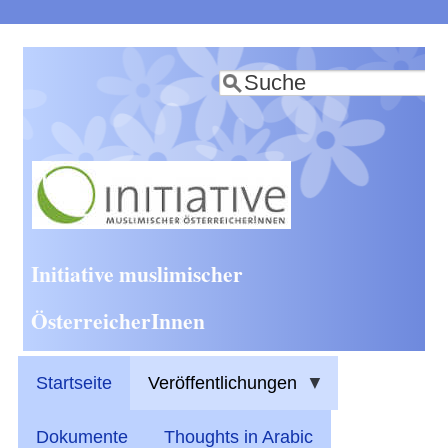
Direkt
zum
Suche
Inhalt
Initiative muslimischer
ÖsterreicherInnen
Startseite
Veröffentlichungen
Dokumente
Thoughts in Arabic