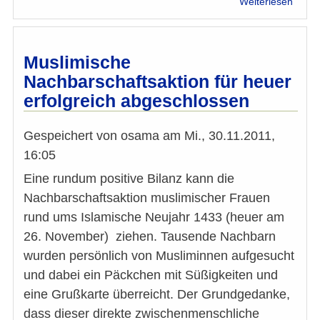
Weiterlesen
Syste
in
Syrie
-
Muslimische
ohne
Nachbarschaftsaktion für heuer
Militä
erfolgreich abgeschlossen
Gespeichert von
osama
am
Mi., 30.11.2011,
16:05
Eine rundum positive Bilanz kann die
Nachbarschaftsaktion muslimischer Frauen
rund ums Islamische Neujahr 1433 (heuer am
26. November) ziehen. Tausende Nachbarn
wurden persönlich von Musliminnen aufgesucht
und dabei ein Päckchen mit Süßigkeiten und
eine Grußkarte überreicht. Der Grundgedanke,
dass dieser direkte zwischenmenschliche