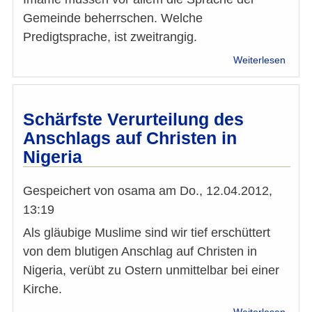
Gemeinde beherrschen. Welche
Predigtsprache, ist zweitrangig.
über
Weiterlesen
„Supe
Imam
gibt
es
Schärfste Verurteilung des
nicht
Anschlags auf Christen in
Nigeria
Gespeichert von
osama
am
Do., 12.04.2012,
13:19
Als gläubige Muslime sind wir tief erschüttert
von dem blutigen Anschlag auf Christen in
Nigeria, verübt zu Ostern unmittelbar bei einer
Kirche.
über