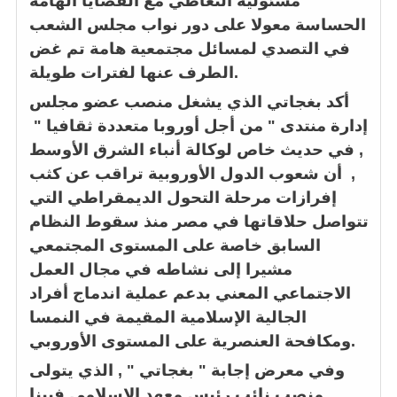
مسئولية التعاطي مع القضايا الهامة
الحساسة معولا على دور نواب مجلس الشعب
في التصدي لمسائل مجتمعية هامة تم غض
الطرف عنها لفترات طويلة.
أكد بغجاتي الذي يشغل منصب عضو مجلس
إدارة منتدى " من أجل أوروبا متعددة ثقافيا "
, في حديث خاص لوكالة أنباء الشرق الأوسط
, أن شعوب الدول الأوروبية تراقب عن كثب
إفرازات مرحلة التحول الديمقراطي التي
تتواصل حلاقاتها في مصر منذ سقوط النظام
السابق خاصة على المستوى المجتمعي
مشيرا إلى نشاطه في مجال العمل
الاجتماعي المعني بدعم عملية اندماج أفراد
الجالية الإسلامية المقيمة في النمسا
ومكافحة العنصرية على المستوى الأوروبي.
وفي معرض إجابة " بغجاتي " , الذي يتولى
منصب
نائب رئيس معهد الإسلامي فيينا