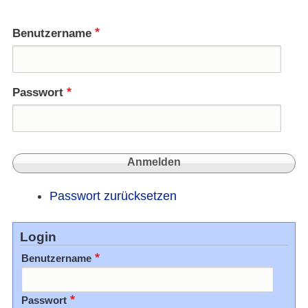
histor
Chan
Benutzername
Passwort
Passwort zurücksetzen
Login
Benutzername
Passwort