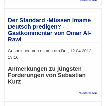
Weiterlesen
Schär
Verur
des
Ansch
Der Standard -Müssen Imame
auf
Deutsch predigen? -
Chris
Gastkommentar von Omar Al-
in
Niger
Rawi
Gespeichert von
osama
am
Do., 12.04.2012,
13:16
Anmerkungen zu jüngsten
Forderungen von Sebastian
Kurz
über
Weiterlesen
Der
Stand