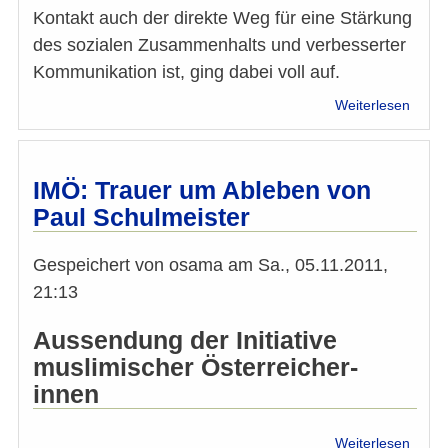
Kontakt auch der direkte Weg für eine Stärkung
des sozialen Zusammenhalts und verbesserter
Kommunikation ist, ging dabei voll auf.
über
Weiterlesen
Musli
Nachb
für
heuer
IMÖ: Trauer um Ableben von
erfolg
Paul Schulmeister
abges
Gespeichert von
osama
am
Sa., 05.11.2011,
21:13
Aussendung der Initiative
muslimischer Österreicher-
innen
über
Weiterlesen