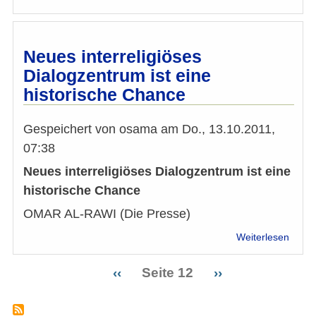
IMÖ:
Traue
um
Ableb
Neues interreligiöses
von
Dialogzentrum ist eine
Paul
historische Chance
Schul
Gespeichert von
osama
am
Do., 13.10.2011,
07:38
Neues interreligiöses Dialogzentrum ist eine
historische Chance
OMAR AL-RAWI (Die Presse)
über
Weiterlesen
Neue
interr
Vorherige
‹‹
Seite 12
Nächste
››
Dialo
Seitennummerierung
Seite
Seite
ist
eine