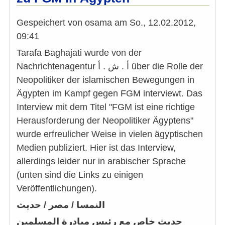
bishe
gelun
ist
Gespeichert von
osama
am
So., 12.02.2012,
09:41
Tarafa Baghajati wurde von der
Nachrichtenagentur أ . ش . أ über die Rolle der
Neopolitiker der islamischen Bewegungen in
Ägypten im Kampf gegen FGM interviewt. Das
Interview mit dem Titel "FGM ist eine richtige
Herausforderung der Neopolitiker Ägyptens"
wurde erfreulicher Weise in vielen ägyptischen
Medien publiziert. Hier ist das Interview,
allerdings leider nur in arabischer Sprache
(unten sind die Links zu einigen
Veröffentlichungen).
النمسا / مصر / حديث
حديث خاص مع
رئيس مبادرة المسلمين