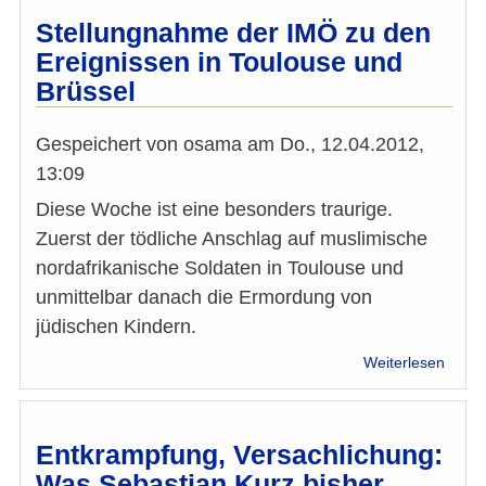
-
Müss
Stellungnahme der IMÖ zu den
Imam
Ereignissen in Toulouse und
Deuts
Brüssel
predi
-
Gast
Gespeichert von
osama
am
Do., 12.04.2012,
von
13:09
Omar
Al-
Diese Woche ist eine besonders traurige.
Rawi
Zuerst der tödliche Anschlag auf muslimische
nordafrikanische Soldaten in Toulouse und
unmittelbar danach die Ermordung von
jüdischen Kindern.
über
Weiterlesen
Stell
der
IMÖ
zu
Entkrampfung, Versachlichung:
den
Was Sebastian Kurz bisher