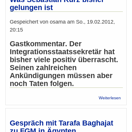
Ereig
gelungen ist
in
Toulo
und
Gespeichert von
osama
am
So., 19.02.2012,
Brüss
20:15
Gastkommentar. Der
Integrationsstaatssekretär hat
bisher viele positiv überrascht.
Seinen zahlreichen
Ankündigungen müssen aber
noch Taten folgen.
über
Weiterlesen
Entkr
Versa
Was
Sebas
Gespräch mit Tarafa Baghajat
Kurz
zu FGM in Ägypten