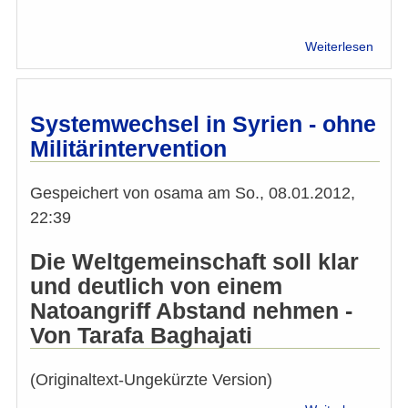
über
Weiterlesen
Gesp
mit
Taraf
Bagha
Systemwechsel in Syrien - ohne
zu
Militärintervention
FGM
in
Ägypt
Gespeichert von
osama
am
So., 08.01.2012,
22:39
Die Weltgemeinschaft soll klar
und deutlich von einem
Natoangriff Abstand nehmen -
Von Tarafa Baghajati
(Originaltext-Ungekürzte Version)
über