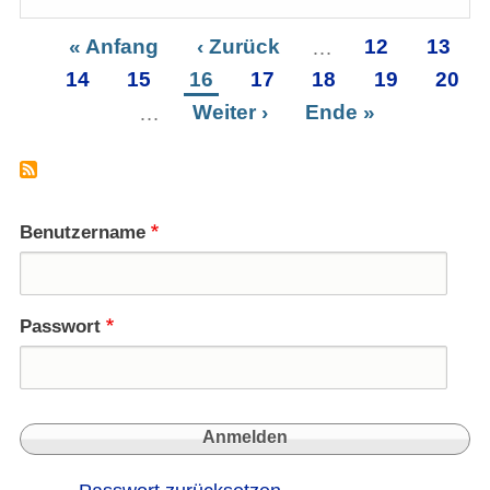
Syste
in
Erste
« Anfang
Vorherige
‹ Zurück
…
Seite
12
Seite
13
Syrie
Seitennummerierung
Seite
14
Seite
Seite
15
Seite
16
Seite
Seite
17
Seite
18
Seite
19
Seite
20
-
ohne
…
Nächste
Weiter ›
Letzte
Ende »
Militä
Seite
Seite
Benutzername
Passwort