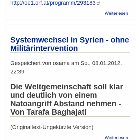
http://oe1.orf.at/programm/293183
über
Weiterlesen
Wird
der
arabi
Frühl
Systemwechsel in Syrien - ohne
auch
Militärintervention
zum
islam
Frühl
Gespeichert von
osama
am
So., 08.01.2012,
22:39
Die Weltgemeinschaft soll klar
und deutlich von einem
Natoangriff Abstand nehmen -
Von Tarafa Baghajati
(Originaltext-Ungekürzte Version)
über
Weiterlesen