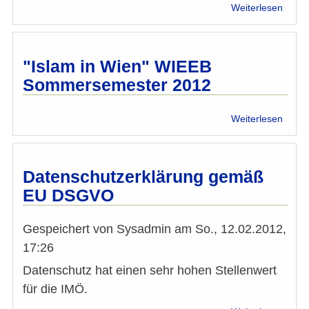
Bissa
über
Weiterlesen
verab
Was
Aktio
komm
nach
dem
"Islam in Wien" WIEEB
„arab
Sommersemester 2012
Frühl
über
Weiterlesen
"Isla
in
Wien"
WIEE
Datenschutzerklärung gemäß
Somm
EU DSGVO
2012
Gespeichert von
Sysadmin
am
So., 12.02.2012,
17:26
Datenschutz hat einen sehr hohen Stellenwert
für die IMÖ.