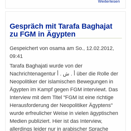
über
Weiterlesen
Daten
gemä
EU
DSG
Gespräch mit Tarafa Baghajat
zu FGM in Ägypten
Gespeichert von
osama
am
So., 12.02.2012,
09:41
Tarafa Baghajati wurde von der
Nachrichtenagentur أ . ش . أ über die Rolle der
Neopolitiker der islamischen Bewegungen in
Ägypten im Kampf gegen FGM interviewt. Das
Interview mit dem Titel "FGM ist eine richtige
Herausforderung der Neopolitiker Ägyptens"
wurde erfreulicher Weise in vielen ägyptischen
Medien publiziert. Hier ist das Interview,
allerdings leider nur in arabischer Sprache