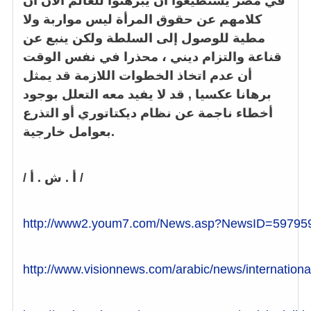
في مصر يستطيعوا أن يبرهنوا للعالم الآن أن
كلامهم عن حقوق المرأة ليس مواربة ولا
مطية للوصول إلى السلطة ولكن ينبع عن
قناعة والتزام ديني ، محذرا في نفس الوقت
أن عدم اتخاذ الخطوات اللازمة قد يمثل
برهانا عكسيا , قد لا يفيد معه التعلل بوجود
أخطاء ناجمة عن نظام ديكتاتوري أو التذرع
بعوامل خارجية.
/ أ . ش . أ /
http://www2.youm7.com/News.asp?NewsID=5979
http://www.visionnews.com/arabic/news/internation