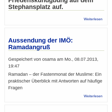
Friedenskundgbung auf dem
Stephansplatz auf.
über
Weiterlesen
Fried
am
Steph
Aussendung der IMÖ:
Ramadangruß
Gespeichert von
osama
am
Mo., 08.07.2013,
19:47
Ramadan – der Fastenmonat der Muslime: Ein
praktischer Überblick mit Antworten auf häufige
Fragen
über
Weiterlesen
Auss
der
IMÖ: