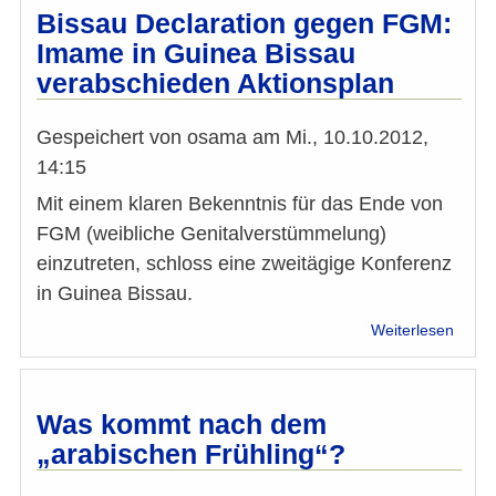
Rama
Bissau Declaration gegen FGM:
Imame in Guinea Bissau
verabschieden Aktionsplan
Gespeichert von
osama
am
Mi., 10.10.2012,
14:15
Mit einem klaren Bekenntnis für das Ende von
FGM (weibliche Genitalverstümmelung)
einzutreten, schloss eine zweitägige Konferenz
in Guinea Bissau.
über
Weiterlesen
Bissa
Decla
gege
FGM:
Was kommt nach dem
Imam
„arabischen Frühling“?
in
Guin