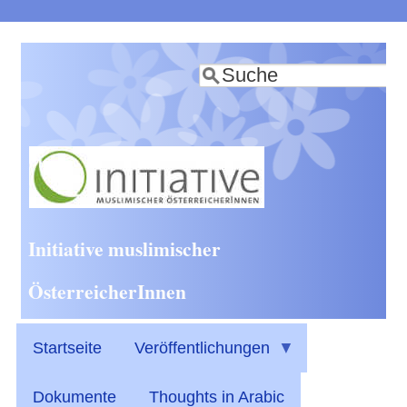
Direkt
zum
Suche
Inhalt
Initiative muslimischer
ÖsterreicherInnen
Startseite
Veröffentlichungen
Dokumente
Thoughts in Arabic