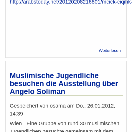
http://arabstoday.net/20120208216801/mcick-ciqih
über
Weiterlesen
Gesp
mit
Taraf
Bagha
Muslimische Jugendliche
zu
besuchen die Ausstellung über
FGM
Angelo Soliman
in
Ägypt
Gespeichert von
osama
am
Do., 26.01.2012,
14:39
Wien - Eine Gruppe von rund 30 muslimischen
Jugendlichen besuchte gemeinsam mit dem