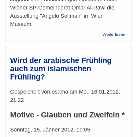
Wiener SP-Gemeinderat Omar Al-Rawi die
Ausstellung "Angelo Soliman" im Wien
Museum.
über
Weiterlesen
Musli
Jugen
besu
die
Wird der arabische Frühling
Ausst
auch zum islamischen
über
Frühling?
Angel
Solim
Gespeichert von
osama
am
Mo., 16.01.2012,
21:22
Motive - Glauben und Zweifeln *
Sonntag, 15. Jänner 2012, 19:05